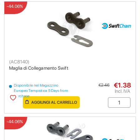
-44.06%
(
AC8140
)
Maglia di Collegamento Swift
€1.38
€2.46
Disponibile nel Magazzino
Incl. IVA
Europeo Tempistica 5 Days from
purchase
AGGIUNGI AL CARRELLO
-44.06%