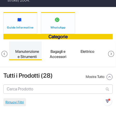
stroke) 2004.
Guide Informative
WhatsApp
Categorie
one
Manutenzione
Bagagli e
Elettrico
S
e Strumenti
Accessori
Tutti i Prodotti (
28
)
Mostra Tutto