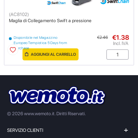
(
AC8102
)
Maglia di Collegamento Swift a pressione
€1.38
€2.46
Disponibile nel Magazzino
Incl. IVA
Europeo Tempistica 5 Days from
purchase
AGGIUNGI AL CARRELLO
© 2026 www.wemoto.it.
Diritti Riservati.
SERVIZIO CLIENTI