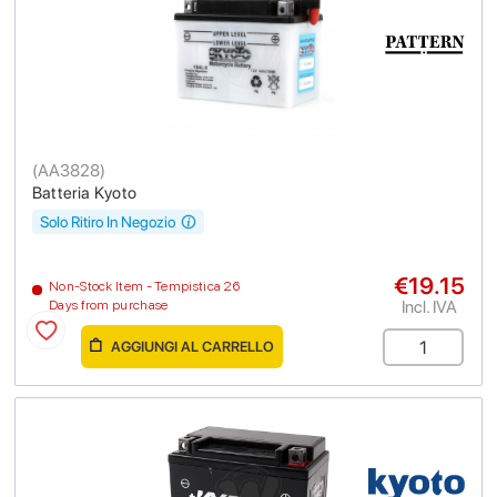
(
AA3828
)
Batteria Kyoto
Solo Ritiro In Negozio
€19.15
Non-Stock Item - Tempistica 26
Incl. IVA
Days from purchase
AGGIUNGI AL CARRELLO