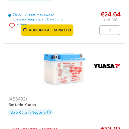
€24.64
Disponibile nel Magazzino
Incl. IVA
Europeo Tempistica 5 Days from
purchase
AGGIUNGI AL CARRELLO
(
AB3482
)
Batteria Yuasa
Solo Ritiro In Negozio
€33.97
Non-Stock Item - Tempistica 1