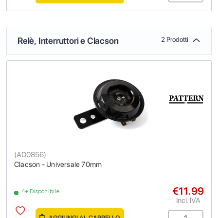
Relè, Interruttori e Clacson
2 Prodotti
(
AD0856
)
Clacson - Universale 70mm
€11.99
4+ Disponibile
Incl. IVA
AGGIUNGI AL CARRELLO