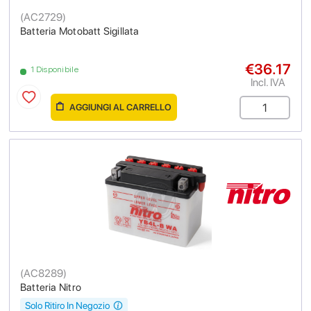
(
AC2729
)
Batteria Motobatt Sigillata
€36.17
1 Disponibile
Incl. IVA
AGGIUNGI AL CARRELLO
(
AC8289
)
Batteria Nitro
Solo Ritiro In Negozio