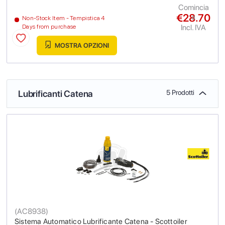
Comincia
€28.70
a
Non-Stock Item - Tempistica 4
Incl. IVA
Days from purchase
MOSTRA OPZIONI
Lubrificanti Catena
5 Prodotti
(
AC8938
)
Sistema Automatico Lubrificante Catena - Scottoiler