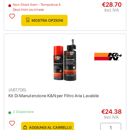
€28.70
a
Non-Stock Item - Tempistica 4
Incl. IVA
Days from purchase
MOSTRA OPZIONI
(
AB1706
)
Kit Di Manutenzione K&N per Filtro Aria Lavabile
€24.38
2 Disponibile
Incl. IVA
AGGIUNGI AL CARRELLO