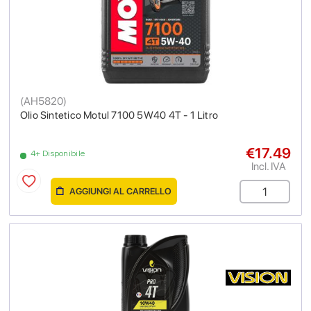
(
AH5820
)
Olio Sintetico Motul 7100 5W40 4T - 1 Litro
€17.49
4+ Disponibile
Incl. IVA
AGGIUNGI AL CARRELLO