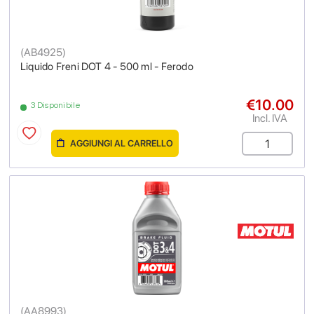
(
AB4925
)
Liquido Freni DOT 4 - 500 ml - Ferodo
€10.00
3 Disponibile
Incl. IVA
AGGIUNGI AL CARRELLO
(
AA8993
)