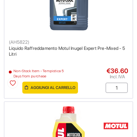
(
AH5822
)
Liquido Raffreddamento Motul Inugel Expert Pre-Mixed - 5
Litri
€36.60
Non-Stock Item - Tempistica 5
Incl. IVA
Days from purchase
AGGIUNGI AL CARRELLO