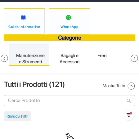
Guide Informative
WhatsApp
Categorie
e
Manutenzione
Bagagli e
Freni
e Strumenti
Accessori
Tutti i Prodotti (
121
)
Mostra Tutto