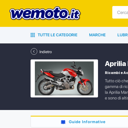
TUTTE LE CATEGORIE
MARCHE
LUBR
Indietro
Aprili
Ricambi e Ac
Tutto ciò ch
gamma di rica
la Aprilia Ma
e sono di alt
Guide Informative