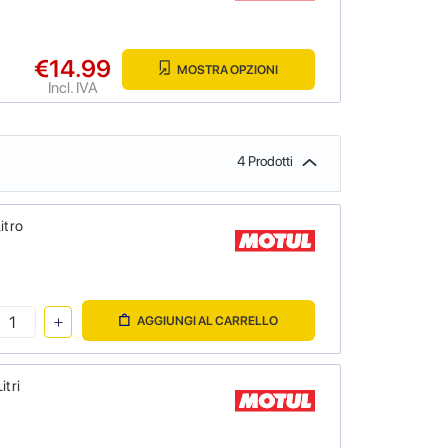
€14.99
MOSTRA OPZIONI
Incl. IVA
4 Prodotti
itro
AGGIUNGI AL CARRELLO
itri