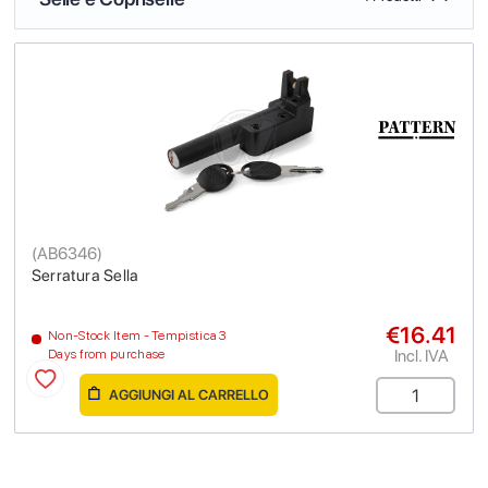
(
AB6346
)
Serratura Sella
€16.41
Non-Stock Item - Tempistica 3
Incl. IVA
Days from purchase
AGGIUNGI AL CARRELLO