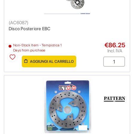
(
AC6087
)
Disco Posteriore EBC
€86.25
Non-Stock Item - Tempistica 1
Incl. IVA
Days from purchase
AGGIUNGI AL CARRELLO