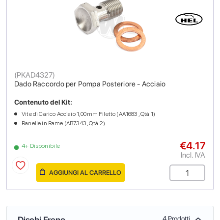
(
PKAD4327
)
Dado Raccordo per Pompa Posteriore - Acciaio
Contenuto del Kit:
Vite di Carico Acciaio 1,00mm Filetto (AA1683 , Qtà 1)
Ranelle in Rame (AB7343 , Qtà 2)
€4.17
4+ Disponibile
Incl. IVA
AGGIUNGI AL CARRELLO
Dischi Freno
4 Prodotti