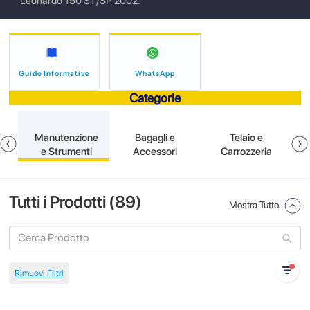
Leonardo 150 ST/SP 2002.
Guide Informative
WhatsApp
Categorie
e
Manutenzione
Bagagli e
Telaio e
e Strumenti
Accessori
Carrozzeria
Tutti i Prodotti (
89
)
Mostra Tutto