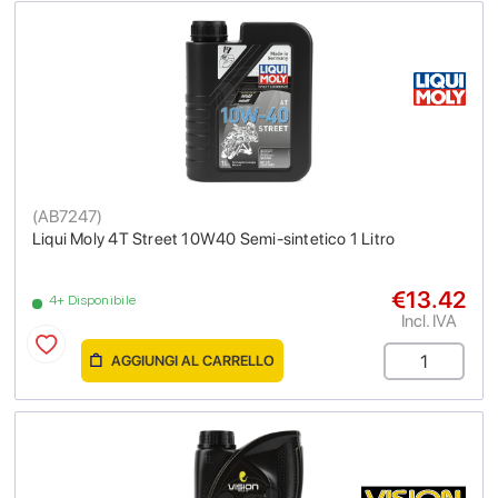
(
AB7247
)
Liqui Moly 4T Street 10W40 Semi-sintetico 1 Litro
€13.42
4+ Disponibile
Incl. IVA
AGGIUNGI AL CARRELLO