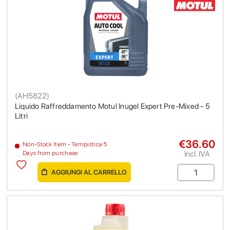
(
AH5822
)
Liquido Raffreddamento Motul Inugel Expert Pre-Mixed - 5
Litri
€36.60
Non-Stock Item - Tempistica 5
Incl. IVA
Days from purchase
AGGIUNGI AL CARRELLO