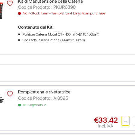
Kit di Manutenzione della Catena
Codice Prodotto :
PKUR6390
Non-Stock Item - Tempistica 4 Days from purchase
Contenuto del Kit:
Pulitore Catena Motul C1 - 400ml (AB1154 , Qtà 1)
Spazzola PulisciCatena (AA4512 , Qtà 1)
Rompicatena e rivettatrice
Codice Prodotto :
AI8595
4+ Disponibile
€33.42
Incl. IVA