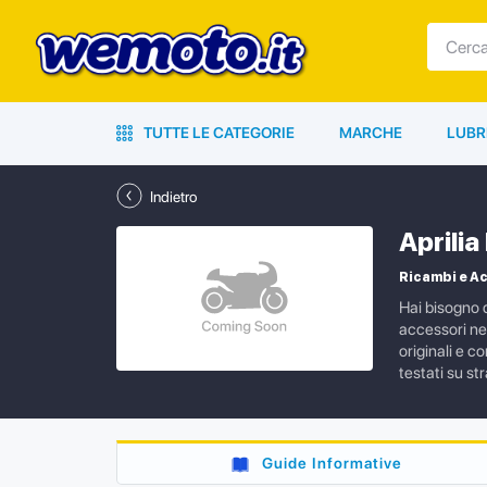
TUTTE LE CATEGORIE
MARCHE
LUBR
Indietro
Aprili
Ricambi e Ac
Hai bisogno d
accessori ne
originali e c
testati su s
Guide Informative