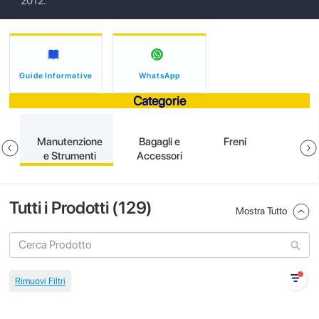
2012.
Guide Informative
WhatsApp
Categorie
e
Manutenzione
Bagagli e
Freni
e Strumenti
Accessori
Tutti i Prodotti (
129
)
Mostra Tutto