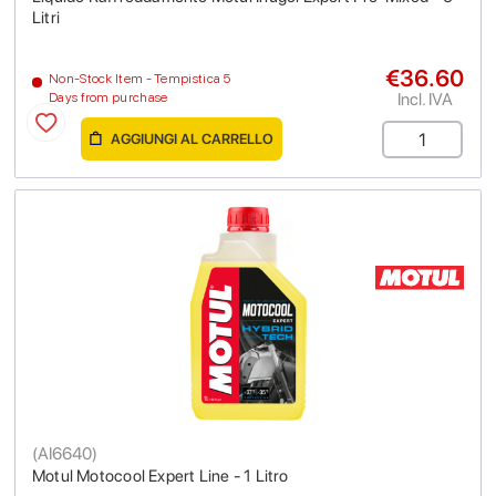
Litri
€36.60
Non-Stock Item - Tempistica 5
Incl. IVA
Days from purchase
AGGIUNGI AL CARRELLO
(
AI6640
)
Motul Motocool Expert Line - 1 Litro