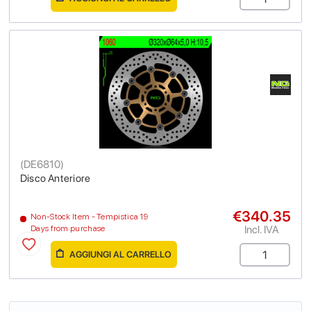
(
DE6810
)
Disco Anteriore
€340.35
Non-Stock Item - Tempistica 19
Incl. IVA
Days from purchase
AGGIUNGI AL CARRELLO