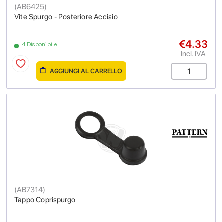
(
AB6425
)
Vite Spurgo - Posteriore Acciaio
€4.33
4 Disponibile
Incl. IVA
AGGIUNGI AL CARRELLO
(
AB7314
)
Tappo Coprispurgo