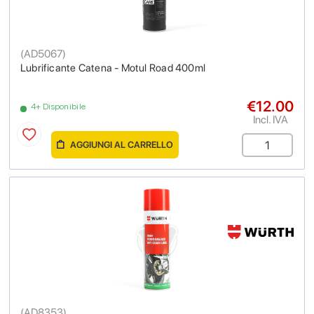
(
AD5067
)
Lubrificante Catena - Motul Road 400ml
€12.00
4+ Disponibile
Incl. IVA
AGGIUNGI AL CARRELLO
(
AD8353
)