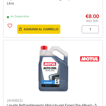
Litro
€8.00
4+ Disponibile
Incl. IVA
AGGIUNGI AL CARRELLO
(
AH5822
)
Liquido Raffreddamento Motul Inugel Expert Pre-Mixed - 5