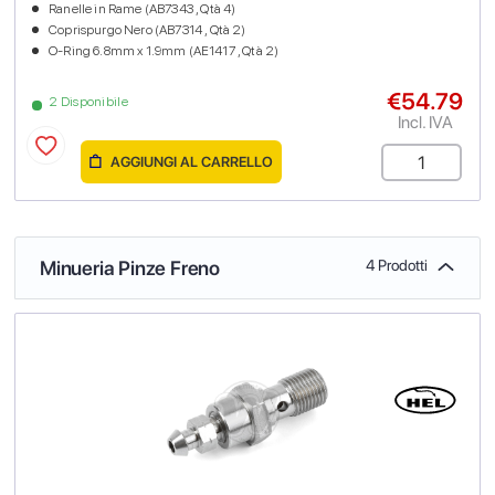
Ranelle in Rame (AB7343 , Qtà 4)
Coprispurgo Nero (AB7314 , Qtà 2)
O-Ring 6.8mm x 1.9mm (AE1417 , Qtà 2)
€54.79
2 Disponibile
Incl. IVA
AGGIUNGI AL CARRELLO
Minueria Pinze Freno
4 Prodotti