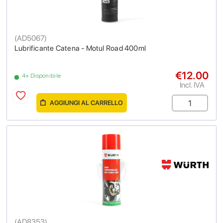
(
AD5067
)
Lubrificante Catena - Motul Road 400ml
€12.00
4+ Disponibile
Incl. IVA
AGGIUNGI AL CARRELLO
(
AD8353
)