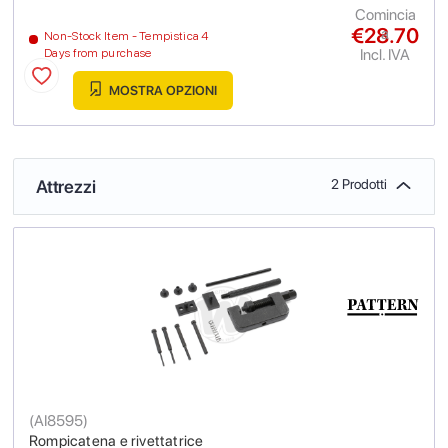
Comincia
€28.70
a
Non-Stock Item - Tempistica 4
Incl. IVA
Days from purchase
MOSTRA OPZIONI
Attrezzi
2 Prodotti
(
AI8595
)
Rompicatena e rivettatrice