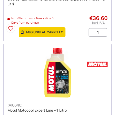
Litri
€36.60
Non-Stock Item - Tempistica 5
Incl. IVA
Days from purchase
AGGIUNGI AL CARRELLO
(
AI6640
)
Motul Motocool Expert Line - 1 Litro