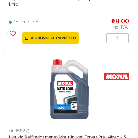
Litro
€8.00
4+ Disponibile
Incl. IVA
AGGIUNGI AL CARRELLO
(
AH5822
)
Liquido Raffreddamento Motul Inugel Expert Pre-Mixed - 5