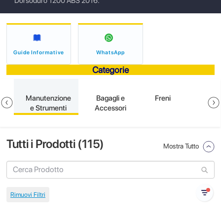
Dorsoduro 1200 ABS 2016.
Guide Informative
WhatsApp
Categorie
e
Manutenzione
Bagagli e
Freni
e Strumenti
Accessori
Tutti i Prodotti (
115
)
Mostra Tutto