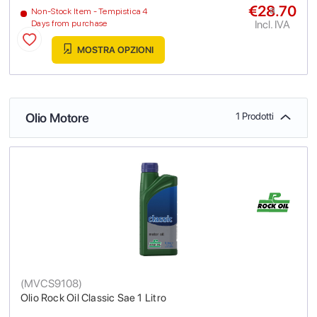
€28.70
a
Non-Stock Item - Tempistica 4
Incl. IVA
Days from purchase
MOSTRA OPZIONI
Olio Motore
1 Prodotti
(
MVCS9108
)
Olio Rock Oil Classic Sae 1 Litro