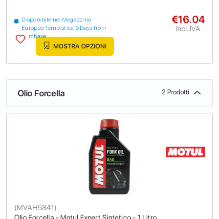
€16.04
Disponibile nel Magazzino
Incl. IVA
Europeo Tempistica 5 Days from
purchase
MOSTRA OPZIONI
Olio Forcella
2 Prodotti
(
MVAH5841
)
Olio Forcella - Motul Expert Sintetico - 1 Litro