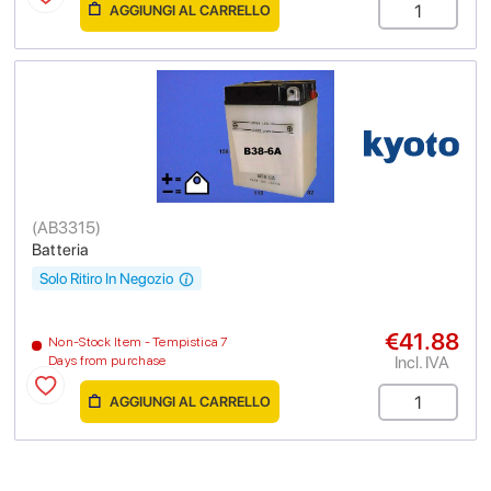
AGGIUNGI AL CARRELLO
(
AB3315
)
Batteria
Solo Ritiro In Negozio
€41.88
Non-Stock Item - Tempistica 7
Incl. IVA
Days from purchase
AGGIUNGI AL CARRELLO