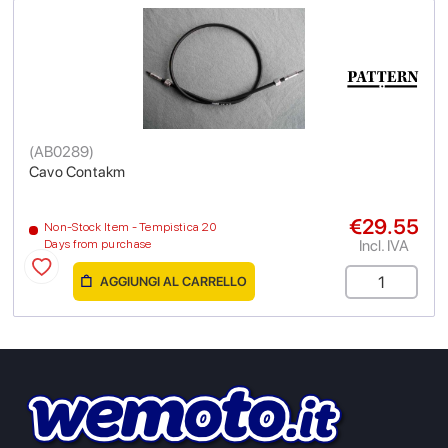
(
AB0289
)
Cavo Contakm
€29.55
Non-Stock Item - Tempistica 20
Incl. IVA
Days from purchase
AGGIUNGI AL CARRELLO