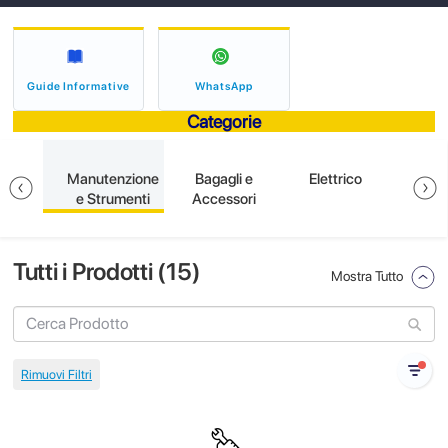
Guide Informative
WhatsApp
Categorie
ioni
Manutenzione
Bagagli e
Elettrico
So
 e
e Strumenti
Accessori
Tutti i Prodotti (
15
)
Mostra Tutto