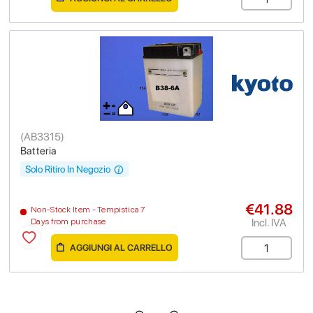
(
AB3315
)
Batteria
Solo Ritiro In Negozio
€41.88
Non-Stock Item - Tempistica 7
Incl. IVA
Days from purchase
AGGIUNGI AL CARRELLO