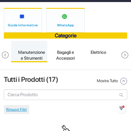
Guide Informative
WhatsApp
Categorie
ione
Manutenzione
Bagagli e
Elettrico
S
e Strumenti
Accessori
Tutti i Prodotti (
17
)
Mostra Tutto