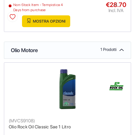
€28.70
a
Non-Stock Item - Tempistica 4
Incl. IVA
Days from purchase
MOSTRA OPZIONI
Olio Motore
1 Prodotti
(
MVCS9108
)
Olio Rock Oil Classic Sae 1 Litro