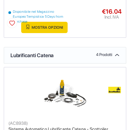
€16.04
Disponibile nel Magazzino
Incl. IVA
Europeo Tempistica 5 Days from
purchase
MOSTRA OPZIONI
Lubrificanti Catena
4 Prodotti
(
AC8938
)
Sistema Automatico Lubrificante Catena - Scottoiler