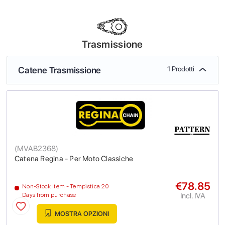
Trasmissione
Catene Trasmissione
1 Prodotti
(
MVAB2368
)
Catena Regina - Per Moto Classiche
€78.85
Non-Stock Item - Tempistica 20
Incl. IVA
Days from purchase
MOSTRA OPZIONI