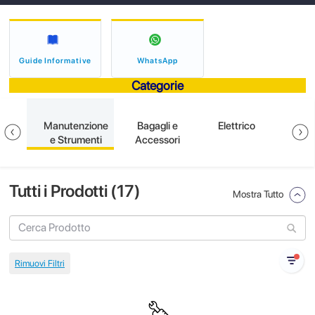
Guide Informative
WhatsApp
Categorie
ione
Manutenzione
Bagagli e
Elettrico
S
e Strumenti
Accessori
Tutti i Prodotti (
17
)
Mostra Tutto