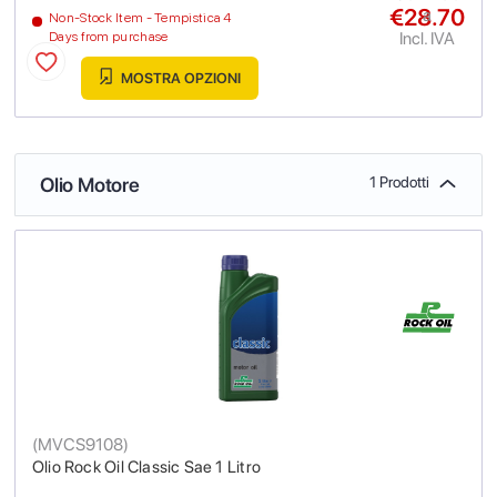
€28.70
a
Non-Stock Item - Tempistica 4
Incl. IVA
Days from purchase
MOSTRA OPZIONI
Olio Motore
1 Prodotti
(
MVCS9108
)
Olio Rock Oil Classic Sae 1 Litro