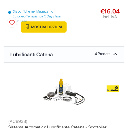
€16.04
Disponibile nel Magazzino
Incl. IVA
Europeo Tempistica 5 Days from
purchase
MOSTRA OPZIONI
Lubrificanti Catena
4 Prodotti
(
AC8938
)
Sistema Automatico Lubrificante Catena - Scottoiler