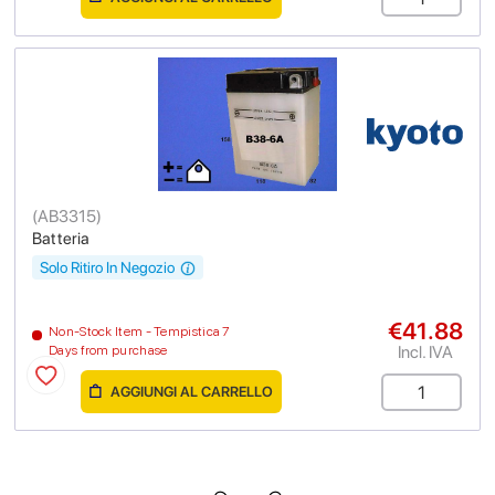
(
AB3315
)
Batteria
Solo Ritiro In Negozio
€41.88
Non-Stock Item - Tempistica 7
Incl. IVA
Days from purchase
AGGIUNGI AL CARRELLO