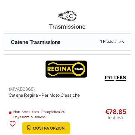
Trasmissione
Catene Trasmissione
1 Prodotti
(
MVAB2368
)
Catena Regina - Per Moto Classiche
€78.85
Non-Stock Item - Tempistica 20
Incl. IVA
Days from purchase
MOSTRA OPZIONI