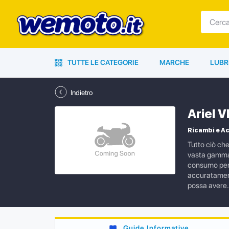
TUTTE LE CATEGORIE
MARCHE
LUBR
Indietro
Ariel 
Ricambi e Ac
Tutto ciò ch
vasta gamma d
consumo per l
accuratamente
possa avere.
Guide Informative