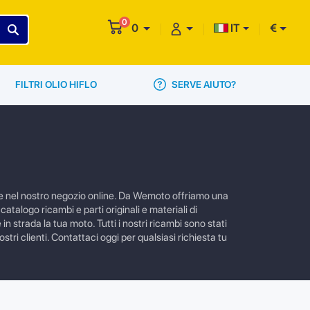
0
0
IT
€
SERVE AIUTO?
FILTRI OLIO HIFLO
are nel nostro negozio online. Da Wemoto offriamo una
atalogo ricambi e parti originali e materiali di
 strada la tua moto. Tutti i nostri ricambi sono stati
tri clienti. Contattaci oggi per qualsiasi richiesta tu