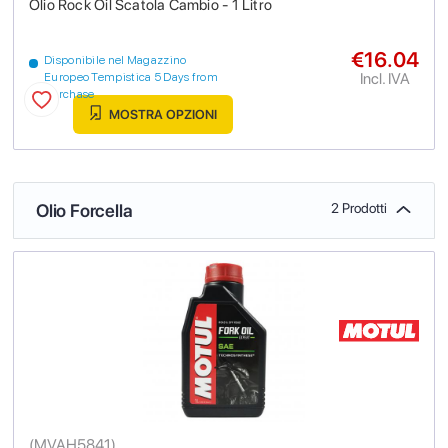
Olio Rock Oil Scatola Cambio - 1 Litro
€16.04
Disponibile nel Magazzino
Incl. IVA
Europeo Tempistica 5 Days from
purchase
MOSTRA OPZIONI
Olio Forcella
2 Prodotti
(
MVAH5841
)