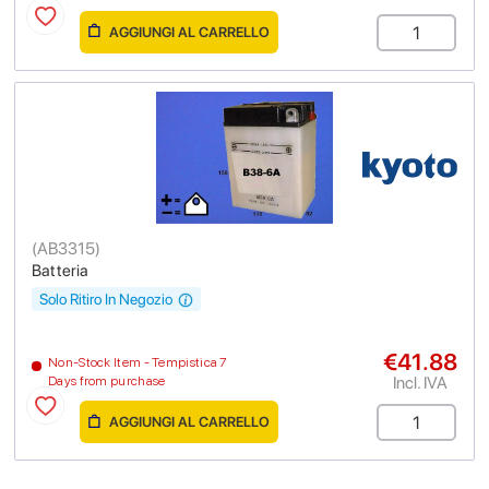
AGGIUNGI AL CARRELLO
(
AB3315
)
Batteria
Solo Ritiro In Negozio
€41.88
Non-Stock Item - Tempistica 7
Incl. IVA
Days from purchase
AGGIUNGI AL CARRELLO