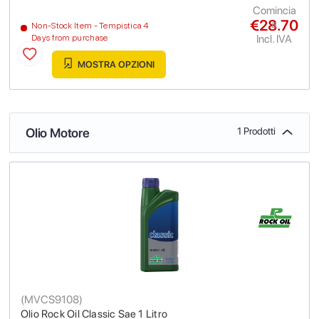
Comincia
€28.70
a
Non-Stock Item - Tempistica 4
Incl. IVA
Days from purchase
MOSTRA OPZIONI
Olio Motore
1 Prodotti
(
MVCS9108
)
Olio Rock Oil Classic Sae 1 Litro