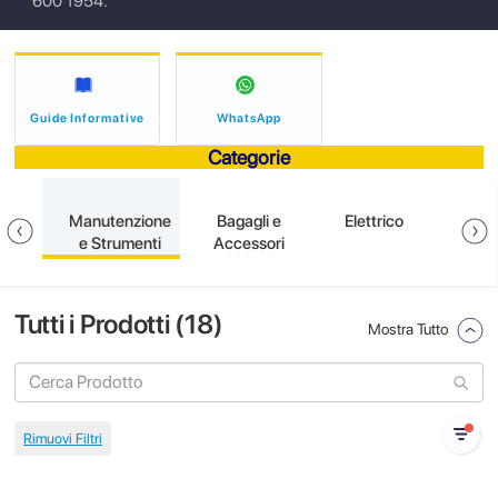
600 1954.
Guide Informative
WhatsApp
Categorie
ione
Manutenzione
Bagagli e
Elettrico
S
e Strumenti
Accessori
Tutti i Prodotti (
18
)
Mostra Tutto