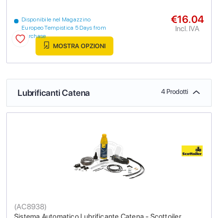
€16.04
Disponibile nel Magazzino
Incl. IVA
Europeo Tempistica 5 Days from
purchase
MOSTRA OPZIONI
Lubrificanti Catena
4 Prodotti
(
AC8938
)
Sistema Automatico Lubrificante Catena - Scottoiler