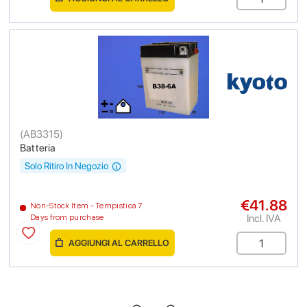
(
AB3315
)
Batteria
Solo Ritiro In Negozio
€41.88
Non-Stock Item - Tempistica 7
Incl. IVA
Days from purchase
AGGIUNGI AL CARRELLO