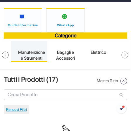
Guide Informative
WhatsApp
Categorie
ione
Manutenzione
Bagagli e
Elettrico
S
e Strumenti
Accessori
Tutti i Prodotti (
17
)
Mostra Tutto