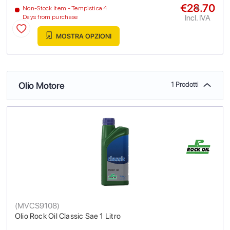
€28.70
a
Non-Stock Item - Tempistica 4
Incl. IVA
Days from purchase
MOSTRA OPZIONI
Olio Motore
1 Prodotti
(
MVCS9108
)
Olio Rock Oil Classic Sae 1 Litro