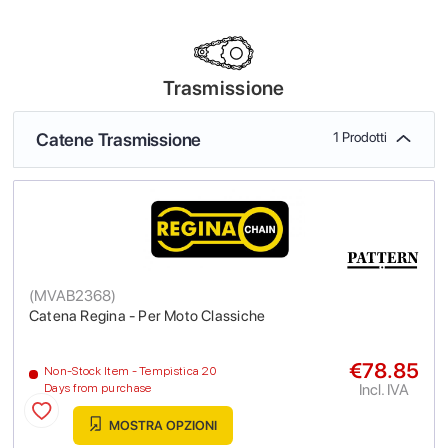
Trasmissione
Catene Trasmissione
1 Prodotti
(
MVAB2368
)
Catena Regina - Per Moto Classiche
€78.85
Non-Stock Item - Tempistica 20
Incl. IVA
Days from purchase
MOSTRA OPZIONI