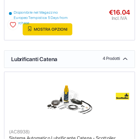
€16.04
Disponibile nel Magazzino
Incl. IVA
Europeo Tempistica 5 Days from
purchase
MOSTRA OPZIONI
Lubrificanti Catena
4 Prodotti
(
AC8938
)
Sistema Automatico Lubrificante Catena - Scottoiler