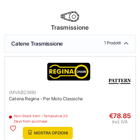
Trasmissione
Catene Trasmissione
1 Prodotti
(
MVAB2368
)
Catena Regina - Per Moto Classiche
€78.85
Non-Stock Item - Tempistica 20
Incl. IVA
Days from purchase
MOSTRA OPZIONI