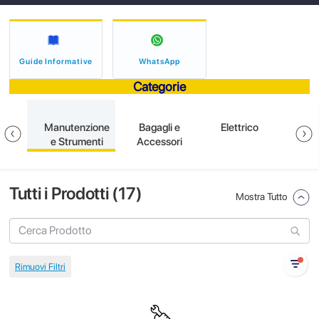
Guide Informative
WhatsApp
Categorie
ione
Manutenzione
Bagagli e
Elettrico
S
e Strumenti
Accessori
Tutti i Prodotti (
17
)
Mostra Tutto