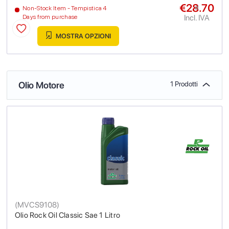
€28.70
a
Non-Stock Item - Tempistica 4
Incl. IVA
Days from purchase
MOSTRA OPZIONI
Olio Motore
1 Prodotti
(
MVCS9108
)
Olio Rock Oil Classic Sae 1 Litro