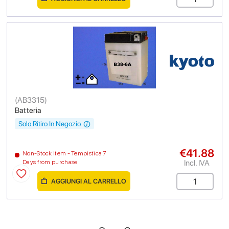
(
AB3315
)
Batteria
Solo Ritiro In Negozio
€41.88
Non-Stock Item - Tempistica 7
Incl. IVA
Days from purchase
AGGIUNGI AL CARRELLO