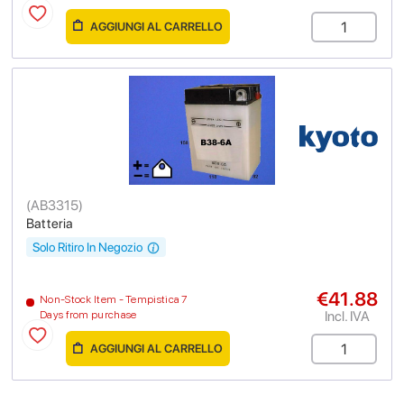
AGGIUNGI AL CARRELLO
(
AB3315
)
Batteria
Solo Ritiro In Negozio
€41.88
Non-Stock Item - Tempistica 7
Incl. IVA
Days from purchase
AGGIUNGI AL CARRELLO