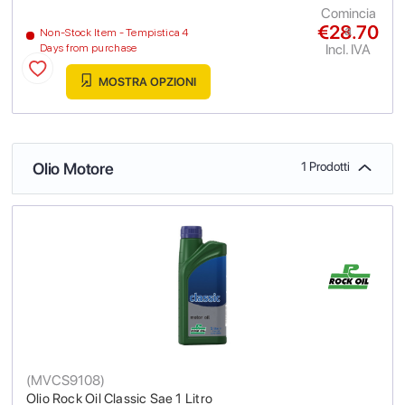
Comincia
€28.70
a
Non-Stock Item - Tempistica 4
Incl. IVA
Days from purchase
MOSTRA OPZIONI
Olio Motore
1 Prodotti
(
MVCS9108
)
Olio Rock Oil Classic Sae 1 Litro