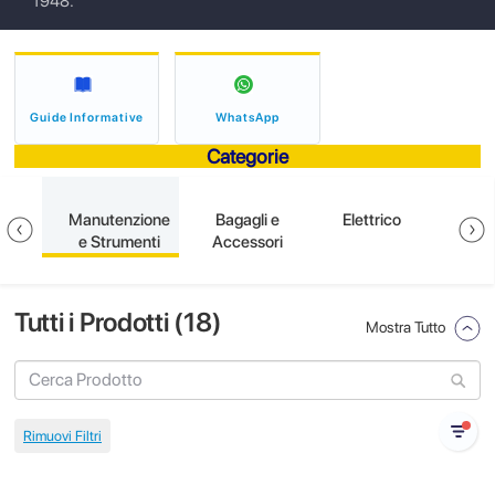
1948.
Guide Informative
WhatsApp
Categorie
ione
Manutenzione
Bagagli e
Elettrico
S
e Strumenti
Accessori
Tutti i Prodotti (
18
)
Mostra Tutto