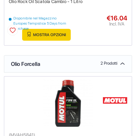
Olio Rock Oil Scatola Cambio - 1 Litro
€16.04
Disponibile nel Magazzino
Incl. IVA
Europeo Tempistica 5 Days from
purchase
MOSTRA OPZIONI
Olio Forcella
2 Prodotti
(
MVAH5841
)