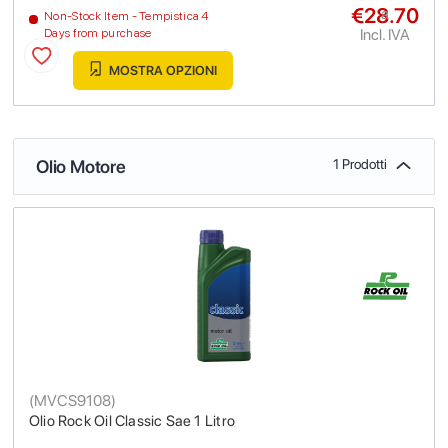
€28.70
a
Non-Stock Item - Tempistica 4
Incl. IVA
Days from purchase
MOSTRA OPZIONI
Olio Motore
1 Prodotti
(
MVCS9108
)
Olio Rock Oil Classic Sae 1 Litro