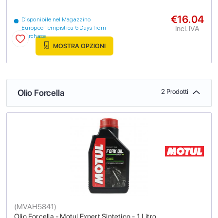
€16.04
Disponibile nel Magazzino
Incl. IVA
Europeo Tempistica 5 Days from
purchase
MOSTRA OPZIONI
Olio Forcella
2 Prodotti
(
MVAH5841
)
Olio Forcella - Motul Expert Sintetico - 1 Litro