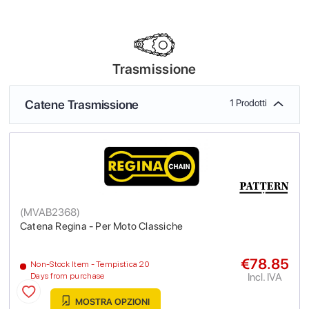
Trasmissione
Catene Trasmissione
1 Prodotti
(
MVAB2368
)
Catena Regina - Per Moto Classiche
€78.85
Non-Stock Item - Tempistica 20
Incl. IVA
Days from purchase
MOSTRA OPZIONI