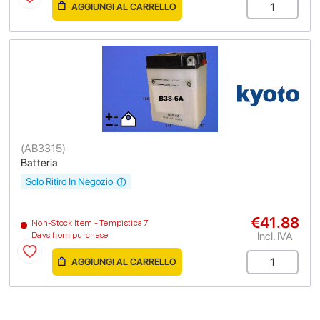
AGGIUNGI AL CARRELLO
(
AB3315
)
Batteria
Solo Ritiro In Negozio
€41.88
Non-Stock Item - Tempistica 7
Incl. IVA
Days from purchase
AGGIUNGI AL CARRELLO