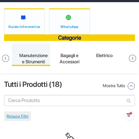
Guide Informative
WhatsApp
Categorie
ione
Manutenzione
Bagagli e
Elettrico
S
e Strumenti
Accessori
Tutti i Prodotti (
18
)
Mostra Tutto