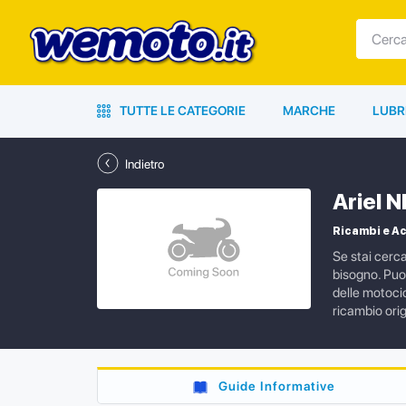
TUTTE LE CATEGORIE
MARCHE
LUBR
Indietro
Ariel 
Ricambi e Ac
Se stai cerc
bisogno. Puoi
delle motocic
ricambio orig
Guide Informative