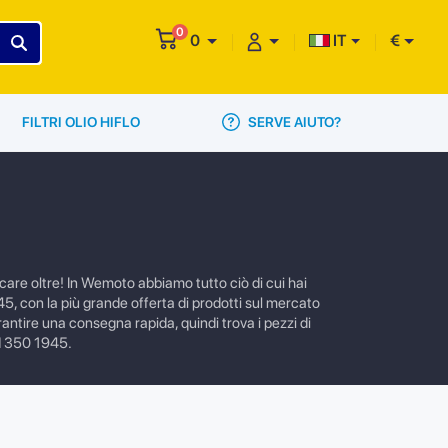
0
0
IT
€
SERVE AIUTO?
FILTRI OLIO HIFLO
care oltre! In Wemoto abbiamo tutto ciò di cui hai
945, con la più grande offerta di prodotti sul mercato
rantire una consegna rapida, quindi trova i pezzi di
NH 350 1945.