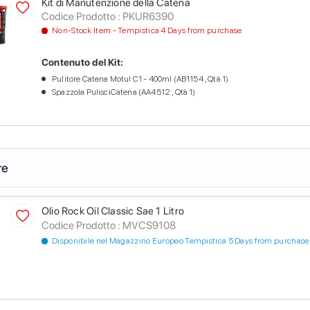
Kit di Manutenzione della Catena
Codice Prodotto :
PKUR6390
Non-Stock Item - Tempistica 4 Days from purchase
Contenuto del Kit:
Pulitore Catena Motul C1 - 400ml (AB1154 , Qtà 1)
Spazzola PulisciCatena (AA4512 , Qtà 1)
re
Olio Rock Oil Classic Sae 1 Litro
Codice Prodotto :
MVCS9108
Disponibile nel Magazzino Europeo Tempistica 5 Days from purchase