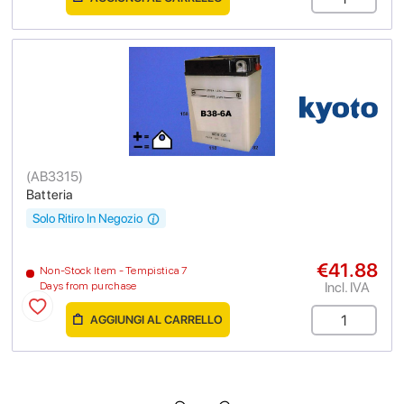
(
AB3315
)
Batteria
Solo Ritiro In Negozio
€41.88
Non-Stock Item - Tempistica 7
Incl. IVA
Days from purchase
AGGIUNGI AL CARRELLO