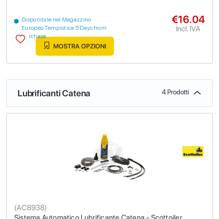
€16.04
Disponibile nel Magazzino
Incl. IVA
Europeo Tempistica 5 Days from
purchase
MOSTRA OPZIONI
Lubrificanti Catena
4 Prodotti
(
AC8938
)
Sistema Automatico Lubrificante Catena - Scottoiler