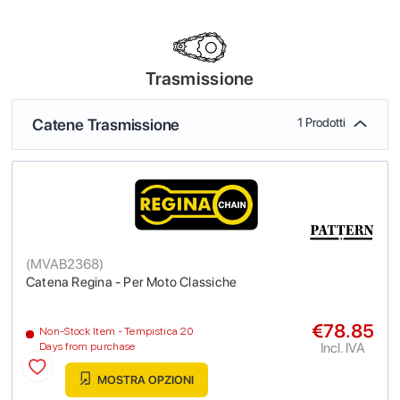
Trasmissione
Catene Trasmissione
1 Prodotti
(
MVAB2368
)
Catena Regina - Per Moto Classiche
€78.85
Non-Stock Item - Tempistica 20
Incl. IVA
Days from purchase
MOSTRA OPZIONI