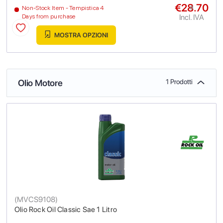
€28.70
a
Non-Stock Item - Tempistica 4
Incl. IVA
Days from purchase
MOSTRA OPZIONI
Olio Motore
1 Prodotti
(
MVCS9108
)
Olio Rock Oil Classic Sae 1 Litro