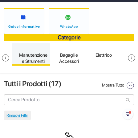
Guide Informative
WhatsApp
Categorie
ione
Manutenzione
Bagagli e
Elettrico
S
e Strumenti
Accessori
Tutti i Prodotti (
17
)
Mostra Tutto