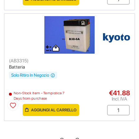
(
AB3315
)
Batteria
Solo Ritiro In Negozio
€41.88
Non-Stock Item - Tempistica 7
Incl. IVA
Days from purchase
AGGIUNGI AL CARRELLO