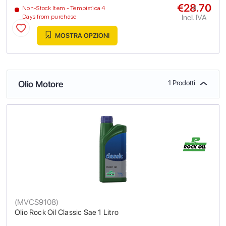
€28.70
a
Non-Stock Item - Tempistica 4
Incl. IVA
Days from purchase
MOSTRA OPZIONI
Olio Motore
1 Prodotti
(
MVCS9108
)
Olio Rock Oil Classic Sae 1 Litro