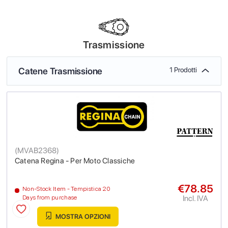
Trasmissione
Catene Trasmissione
1 Prodotti
(
MVAB2368
)
Catena Regina - Per Moto Classiche
€78.85
Non-Stock Item - Tempistica 20
Incl. IVA
Days from purchase
MOSTRA OPZIONI