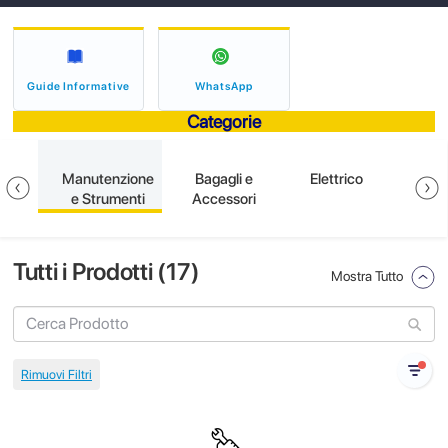
Guide Informative
WhatsApp
Categorie
ione
Manutenzione
Bagagli e
Elettrico
S
e Strumenti
Accessori
Tutti i Prodotti (
17
)
Mostra Tutto