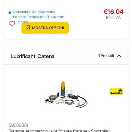
€16.04
Disponibile nel Magazzino
Incl. IVA
Europeo Tempistica 5 Days from
purchase
MOSTRA OPZIONI
Lubrificanti Catena
4 Prodotti
(
AC8938
)
Sistema Automatico Lubrificante Catena - Scottoiler