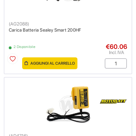
(
AG2088
)
Carica Batteria Sealey Smart 200HF
€60.06
2 Disponibile
Incl. IVA
AGGIUNGI AL CARRELLO
(
AD4716
)