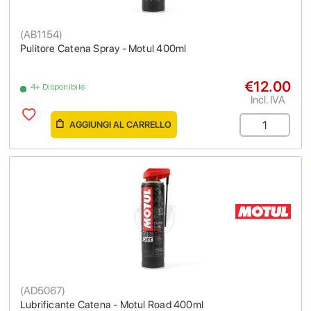
(
AB1154
)
Pulitore Catena Spray - Motul 400ml
€12.00
4+ Disponibile
Incl. IVA
AGGIUNGI AL CARRELLO
(
AD5067
)
Lubrificante Catena - Motul Road 400ml