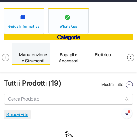
Guide Informative
WhatsApp
Categorie
ione
Manutenzione
Bagagli e
Elettrico
S
e Strumenti
Accessori
Tutti i Prodotti (
19
)
Mostra Tutto