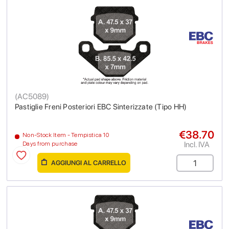
(
AC5089
)
Pastiglie Freni Posteriori EBC Sinterizzate (Tipo HH)
€38.70
Non-Stock Item - Tempistica 10
Incl. IVA
Days from purchase
AGGIUNGI AL CARRELLO