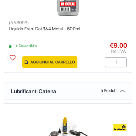
(
AA8993
)
Liquido Freni Dot3&4 Motul - 500ml
€9.00
4+ Disponibile
Incl. IVA
AGGIUNGI AL CARRELLO
Lubrificanti Catena
5 Prodotti