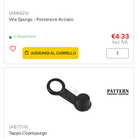
(
AB6425
)
Vite Spurgo - Posteriore Acciaio
€4.33
4 Disponibile
Incl. IVA
AGGIUNGI AL CARRELLO
(
AB7314
)
Tappo Coprispurgo