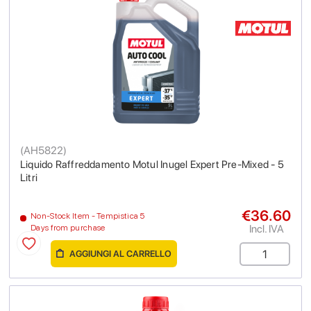
(
AH5822
)
Liquido Raffreddamento Motul Inugel Expert Pre-Mixed - 5
Litri
€36.60
Non-Stock Item - Tempistica 5
Incl. IVA
Days from purchase
AGGIUNGI AL CARRELLO