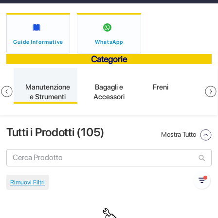
Guide Informative
WhatsApp
Categorie
e
Manutenzione
Bagagli e
Freni
e Strumenti
Accessori
Tutti i Prodotti (
105
)
Mostra Tutto