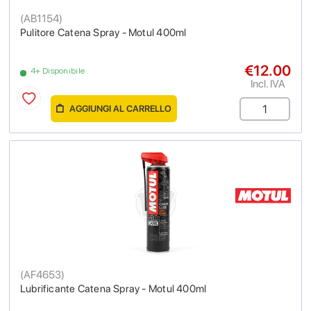
(
AB1154
)
Pulitore Catena Spray - Motul 400ml
€12.00
4+ Disponibile
Incl. IVA
AGGIUNGI AL CARRELLO
(
AF4653
)
Lubrificante Catena Spray - Motul 400ml