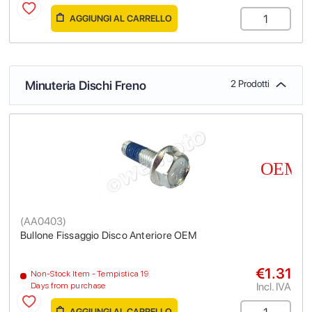
AGGIUNGI AL CARRELLO
Minuteria Dischi Freno
2 Prodotti
(
AA0403
)
Bullone Fissaggio Disco Anteriore OEM
€1.31
Non-Stock Item - Tempistica 19
Incl. IVA
Days from purchase
AGGIUNGI AL CARRELLO