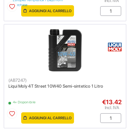
Incl. IVA
Europeo Tempistica 7 Days from
purchase
AGGIUNGI AL CARRELLO
(
AB7247
)
Liqui Moly 4T Street 10W40 Semi-sintetico 1 Litro
€13.42
4+ Disponibile
Incl. IVA
AGGIUNGI AL CARRELLO