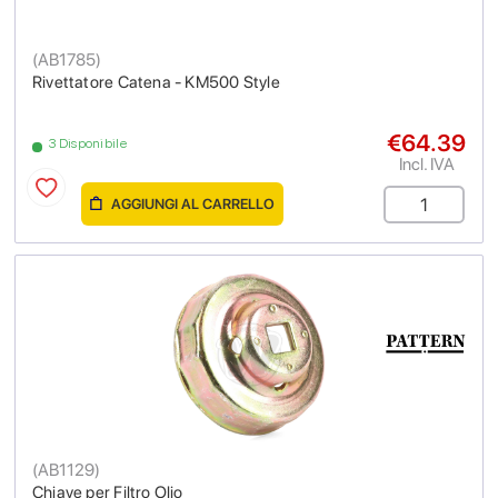
(
AB1785
)
Rivettatore Catena - KM500 Style
€64.39
3 Disponibile
Incl. IVA
AGGIUNGI AL CARRELLO
(
AB1129
)
Chiave per Filtro Olio