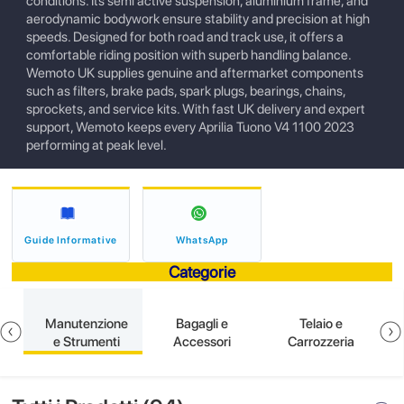
conditions. Its semi active suspension, aluminium frame, and
aerodynamic bodywork ensure stability and precision at high
speeds. Designed for both road and track use, it offers a
comfortable riding position with superb handling balance.
Wemoto UK supplies genuine and aftermarket components
such as filters, brake pads, spark plugs, bearings, chains,
sprockets, and service kits. With fast UK delivery and expert
support, Wemoto keeps every Aprilia Tuono V4 1100 2023
performing at peak level.
Guide Informative
WhatsApp
Categorie
e
Manutenzione
Bagagli e
Telaio e
e Strumenti
Accessori
Carrozzeria