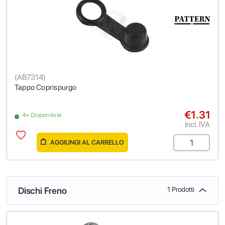
(
AB7314
)
Tappo Coprispurgo
€1.31
4+ Disponibile
Incl. IVA
AGGIUNGI AL CARRELLO
Dischi Freno
1 Prodotti