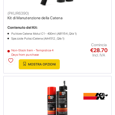
(
PKUR6390
)
Kit di Manutenzione della Catena
Contenuto del Kit:
Pulitore Catena Motul C1 - 400ml (AB1154 , Qtà 1)
Spazzola PulisciCatena (AA4512 , Qtà 1)
Comincia
€28.70
a
Non-Stock Item - Tempistica 4
Incl. IVA
Days from purchase
MOSTRA OPZIONI