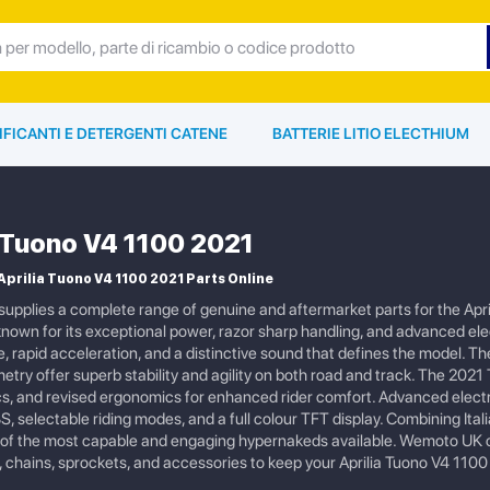
IFICANTI E DETERGENTI CATENE
BATTERIE LITIO ELECTHIUM
a Tuono V4 1100 2021
prilia Tuono V4 1100 2021 Parts Online
pplies a complete range of genuine and aftermarket parts for the Apr
nown for its exceptional power, razor sharp handling, and advanced elect
e, rapid acceleration, and a distinctive sound that defines the model. 
etry offer superb stability and agility on both road and track. The 20
, and revised ergonomics for enhanced rider comfort. Advanced electron
S, selectable riding modes, and a full colour TFT display. Combining Ita
of the most capable and engaging hypernakeds available. Wemoto UK offers
chains, sprockets, and accessories to keep your Aprilia Tuono V4 1100 