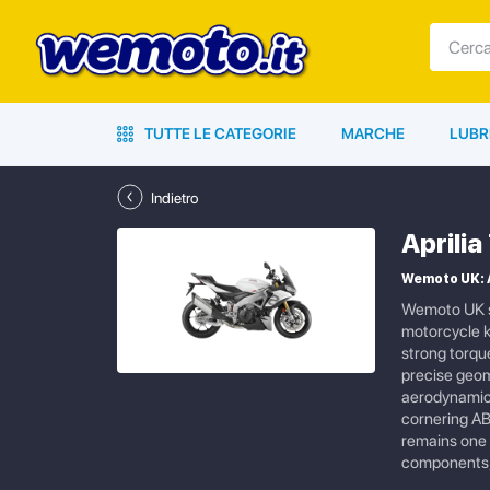
TUTTE LE CATEGORIE
MARCHE
LUBR
Indietro
Aprili
Wemoto UK: A
Wemoto UK su
motorcycle k
strong torqu
precise geom
aerodynamics
cornering AB
remains one 
components, 