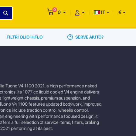
0
0
IT
€
SERVE AIUTO?
FILTRI OLIO HIFLO
ilia Tuono V4 1100 2021, a high performance naked
ronics. Its 1077 cc liquid cooled V4 engine delivers
The lightweight chassis, premium suspension, and
21 Tuono V4 1100 features updated bodywork, improved
ics include traction control, wheelie control,
lian engineering with performance focused design, it
 a full selection of service items, filters, braking
2021 performing at its best.