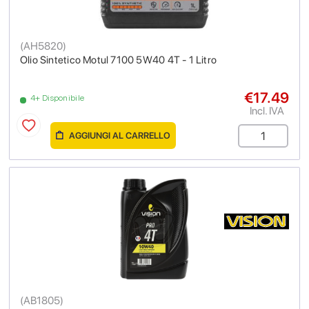
(
AH5820
)
Olio Sintetico Motul 7100 5W40 4T - 1 Litro
€17.49
4+ Disponibile
Incl. IVA
AGGIUNGI AL CARRELLO
(
AB1805
)