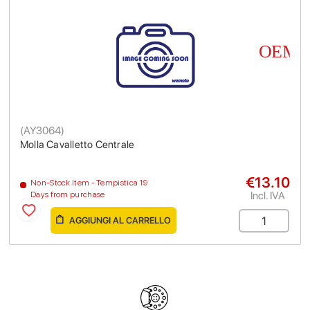
(
AY3064
)
Molla Cavalletto Centrale
€13.10
Non-Stock Item - Tempistica 19
Incl. IVA
Days from purchase
AGGIUNGI AL CARRELLO