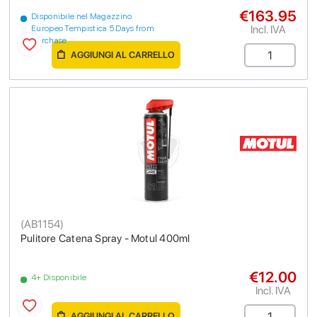
€163.95
Disponibile nel Magazzino
Incl. IVA
Europeo Tempistica 5 Days from
purchase
AGGIUNGI AL CARRELLO
(
AB1154
)
Pulitore Catena Spray - Motul 400ml
€12.00
4+ Disponibile
Incl. IVA
AGGIUNGI AL CARRELLO