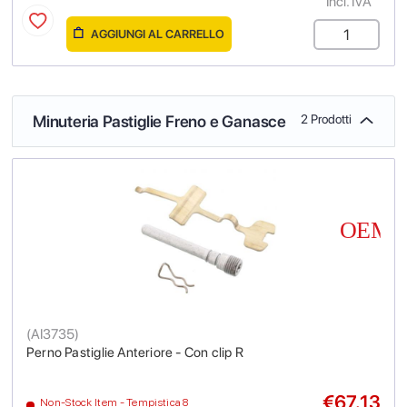
Incl. IVA
AGGIUNGI AL CARRELLO
Minuteria Pastiglie Freno e Ganasce
2 Prodotti
(
AI3735
)
Perno Pastiglie Anteriore - Con clip R
€67.13
Non-Stock Item - Tempistica 8