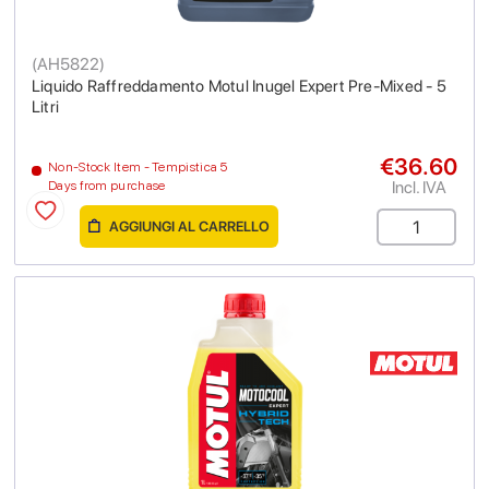
(
AH5822
)
Liquido Raffreddamento Motul Inugel Expert Pre-Mixed - 5
Litri
€36.60
Non-Stock Item - Tempistica 5
Incl. IVA
Days from purchase
AGGIUNGI AL CARRELLO