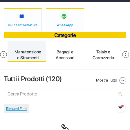
Guide Informative
WhatsApp
Categorie
e
Manutenzione
Bagagli e
Telaio e
e Strumenti
Accessori
Carrozzeria
Tutti i Prodotti (
120
)
Mostra Tutto