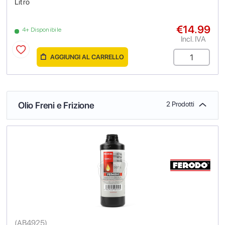
Litro
€14.99
4+ Disponibile
Incl. IVA
AGGIUNGI AL CARRELLO
Olio Freni e Frizione
2 Prodotti
(
AB4925
)