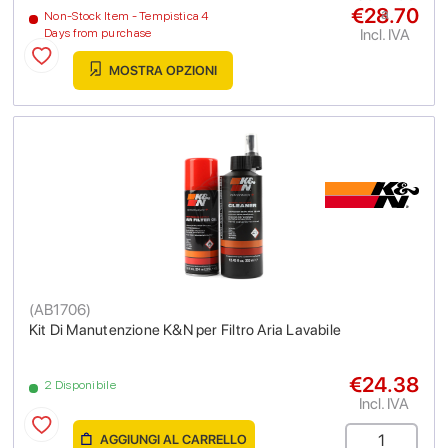
€28.70
a
Non-Stock Item - Tempistica 4
Incl. IVA
Days from purchase
MOSTRA OPZIONI
(
AB1706
)
Kit Di Manutenzione K&N per Filtro Aria Lavabile
€24.38
2 Disponibile
Incl. IVA
AGGIUNGI AL CARRELLO