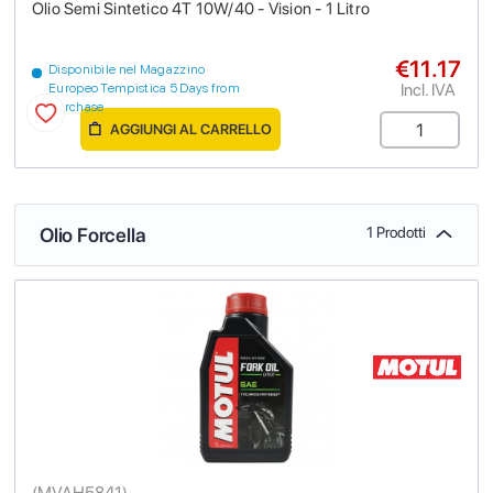
Olio Semi Sintetico 4T 10W/40 - Vision - 1 Litro
€11.17
Disponibile nel Magazzino
Incl. IVA
Europeo Tempistica 5 Days from
purchase
AGGIUNGI AL CARRELLO
Olio Forcella
1 Prodotti
(
MVAH5841
)