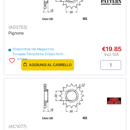
(
AD3753
)
Pignone
€19.85
Disponibile nel Magazzino
Incl. IVA
Europeo Tempistica 5 Days from
purchase
AGGIUNGI AL CARRELLO
(
AC1077
)