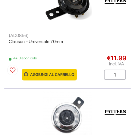
(
AD0856
)
Clacson - Universale 70mm
€11.99
4+ Disponibile
Incl. IVA
AGGIUNGI AL CARRELLO