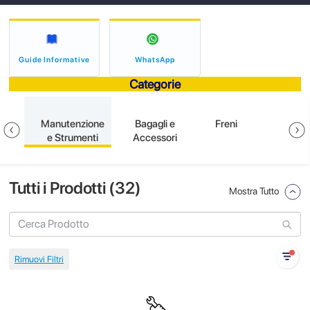
Guide Informative
WhatsApp
Categorie
one
Manutenzione
Bagagli e
Freni
E
e Strumenti
Accessori
Tutti i Prodotti (
32
)
Mostra Tutto