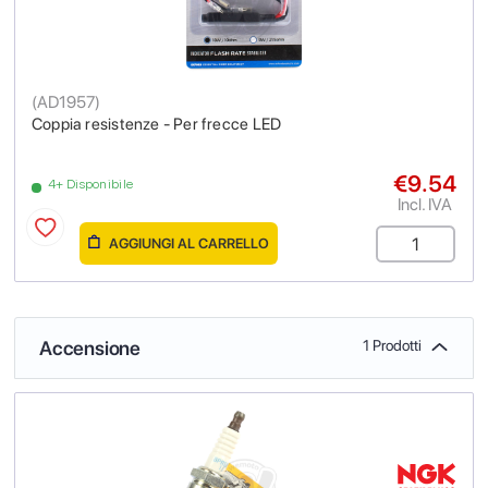
(
AD1957
)
Coppia resistenze - Per frecce LED
€9.54
4+ Disponibile
Incl. IVA
AGGIUNGI AL CARRELLO
Accensione
1 Prodotti