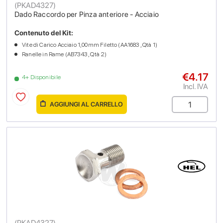
(
PKAD4327
)
Dado Raccordo per Pinza anteriore - Acciaio
Contenuto del Kit:
Vite di Carico Acciaio 1,00mm Filetto (AA1683 , Qtà 1)
Ranelle in Rame (AB7343 , Qtà 2)
€4.17
4+ Disponibile
Incl. IVA
AGGIUNGI AL CARRELLO
(
PKAD4327
)