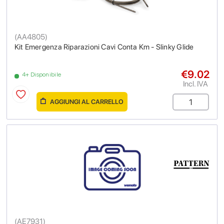
(
AA4805
)
Kit Emergenza Riparazioni Cavi Conta Km - Slinky Glide
€9.02
4+ Disponibile
Incl. IVA
AGGIUNGI AL CARRELLO
(
AE7931
)