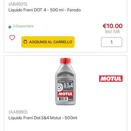
(
AB4925
)
Liquido Freni DOT 4 - 500 ml - Ferodo
€10.00
3 Disponibile
Incl. IVA
AGGIUNGI AL CARRELLO
(
AA8993
)
Liquido Freni Dot3&4 Motul - 500ml