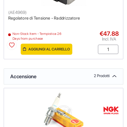
(
AE4969
)
Regolatore di Tensione - Raddrizzatore
€47.88
Non-Stock Item - Tempistica 26
Incl. IVA
Days from purchase
AGGIUNGI AL CARRELLO
Accensione
2 Prodotti