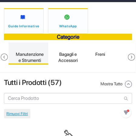
Guide Informative
WhatsApp
Categorie
e
Manutenzione
Bagagli e
Freni
e Strumenti
Accessori
Tutti i Prodotti (
57
)
Mostra Tutto