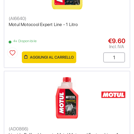
(
AI6640
)
Motul Motocool Expert Line - 1 Litro
€9.60
4+ Disponibile
Incl. IVA
AGGIUNGI AL CARRELLO
(
AD0866
)