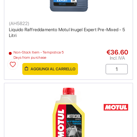
(
AH5822
)
Liquido Raffreddamento Motul Inugel Expert Pre-Mixed - 5
Litri
€36.60
Non-Stock Item - Tempistica 5
Incl. IVA
Days from purchase
AGGIUNGI AL CARRELLO