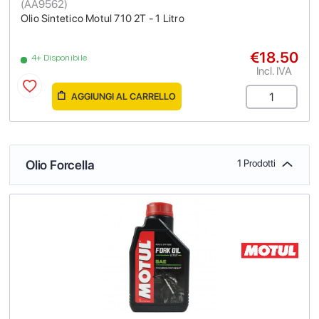
(
AA9562
)
Olio Sintetico Motul 710 2T - 1 Litro
€18.50
4+ Disponibile
Incl. IVA
AGGIUNGI AL CARRELLO
Olio Forcella
1 Prodotti