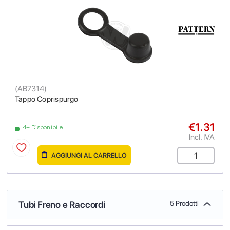
(
AB7314
)
Tappo Coprispurgo
€1.31
4+ Disponibile
Incl. IVA
AGGIUNGI AL CARRELLO
Tubi Freno e Raccordi
5 Prodotti