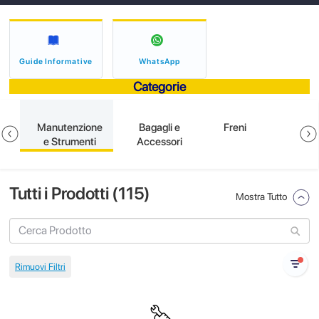
Guide Informative
WhatsApp
Categorie
e
Manutenzione
Bagagli e
Freni
e Strumenti
Accessori
Tutti i Prodotti (
115
)
Mostra Tutto