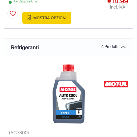
€14.99
4+ Disponibile
Incl. IVA
MOSTRA OPZIONI
Refrigeranti
4 Prodotti
(
AC7300
)