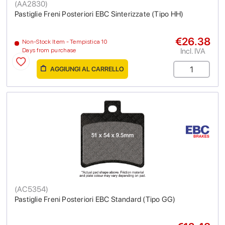
(
AA2830
)
Pastiglie Freni Posteriori EBC Sinterizzate (Tipo HH)
€26.38
Non-Stock Item - Tempistica 10
Incl. IVA
Days from purchase
AGGIUNGI AL CARRELLO
(
AC5354
)
Pastiglie Freni Posteriori EBC Standard (Tipo GG)