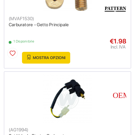
(
MVAF1530
)
Carburatore - Getto Principale
€1.98
1 Disponibile
Incl. IVA
MOSTRA OPZIONI
(
AG1994
)