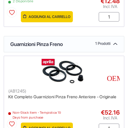
€12.48
2 Disponibile
Incl. IVA
AGGIUNGI AL CARRELLO
Guarnizioni Pinza Freno
1 Prodotti
(
AB1245
)
Kit Completo Guarnizioni Pinza Freno Anteriore - Originale
€52.16
Non-Stock Item - Tempistica 19
Incl. IVA
Days from purchase