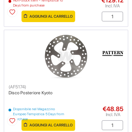
€129.12
Non-Stock Item - Tempistica 10
Incl. IVA
Days from purchase
AGGIUNGI AL CARRELLO
(
AF5174
)
Disco Posteriore Kyoto
€48.85
Disponibile nel Magazzino
Incl. IVA
Europeo Tempistica 5 Days from
purchase
AGGIUNGI AL CARRELLO