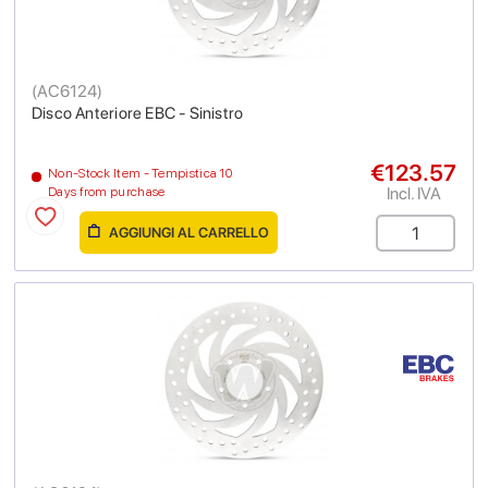
(
AC6124
)
Disco Anteriore EBC - Sinistro
€123.57
Non-Stock Item - Tempistica 10
Incl. IVA
Days from purchase
AGGIUNGI AL CARRELLO