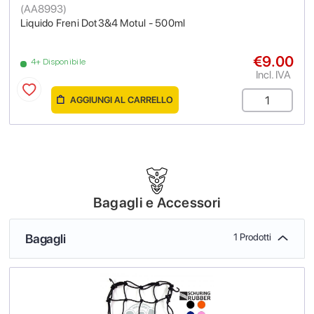
(
AA8993
)
Liquido Freni Dot3&4 Motul - 500ml
€9.00
4+ Disponibile
Incl. IVA
AGGIUNGI AL CARRELLO
Bagagli e Accessori
Bagagli
1 Prodotti