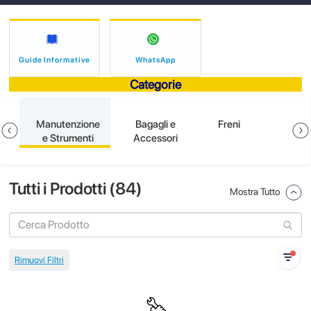
Guide Informative
WhatsApp
Categorie
e
Manutenzione
Bagagli e
Freni
e Strumenti
Accessori
Tutti i Prodotti (
84
)
Mostra Tutto