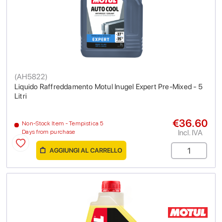
(
AH5822
)
Liquido Raffreddamento Motul Inugel Expert Pre-Mixed - 5
Litri
€36.60
Non-Stock Item - Tempistica 5
Incl. IVA
Days from purchase
AGGIUNGI AL CARRELLO