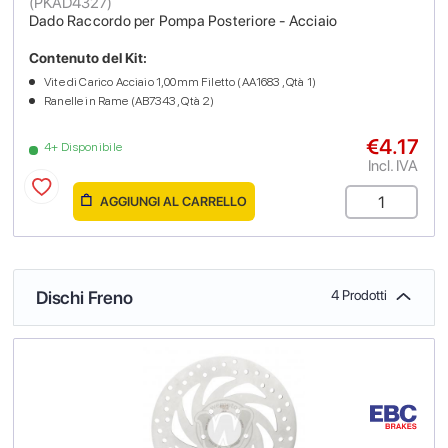
(
PKAD4327
)
Dado Raccordo per Pompa Posteriore - Acciaio
Contenuto del Kit:
Vite di Carico Acciaio 1,00mm Filetto (AA1683 , Qtà 1)
Ranelle in Rame (AB7343 , Qtà 2)
€4.17
4+ Disponibile
Incl. IVA
AGGIUNGI AL CARRELLO
Dischi Freno
4 Prodotti