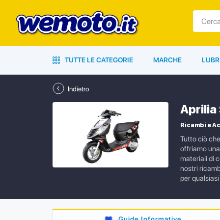
TUTTE LE CATEGORIE
MARCHE
LUBR
Indietro
Aprili
Ricambi e Ac
Tutto ciò ch
offriamo una 
materiali di 
nostri ricamb
per qualsiasi
Guide Informative