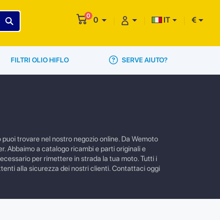
0
0
IT
€
SERVE AIUTO?
FILTRI OLIO HIFLO
3
o puoi trovare nel nostro negozio online. Da Wemoto
r. Abbaimo a catalogo ricambi e parti originali e
cessario per rimettere in strada la tua moto. Tutti i
enti alla sicurezza dei nostri clienti. Contattaci oggi