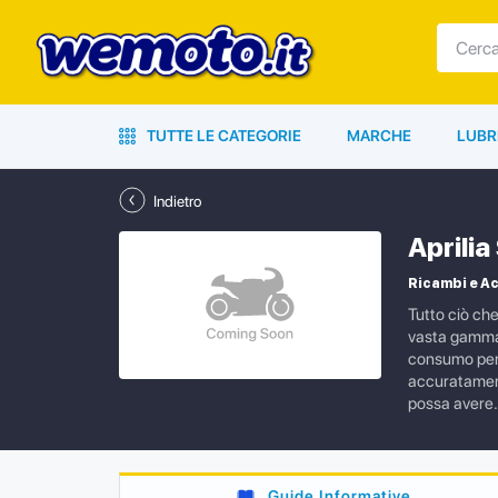
TUTTE LE CATEGORIE
MARCHE
LUBR
Indietro
Aprili
Ricambi e Ac
Tutto ciò ch
vasta gamma d
consumo per l
accuratamente
possa avere.
Guide Informative