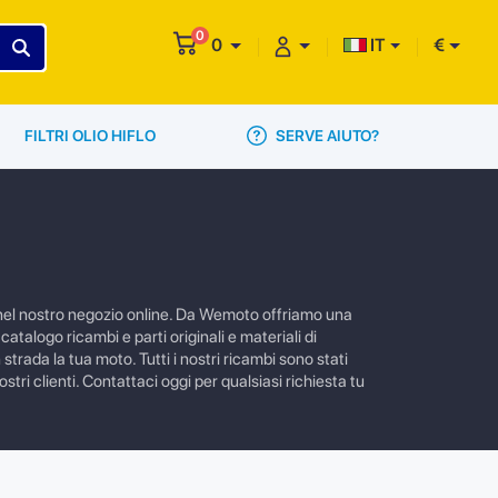
0
0
IT
€
SERVE AIUTO?
FILTRI OLIO HIFLO
e nel nostro negozio online. Da Wemoto offriamo una
atalogo ricambi e parti originali e materiali di
trada la tua moto. Tutti i nostri ricambi sono stati
tri clienti. Contattaci oggi per qualsiasi richiesta tu