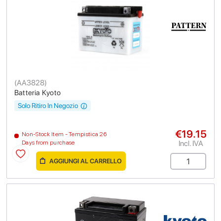
(
AA3828
)
Batteria Kyoto
Solo Ritiro In Negozio
€19.15
Non-Stock Item - Tempistica 26
Incl. IVA
Days from purchase
AGGIUNGI AL CARRELLO