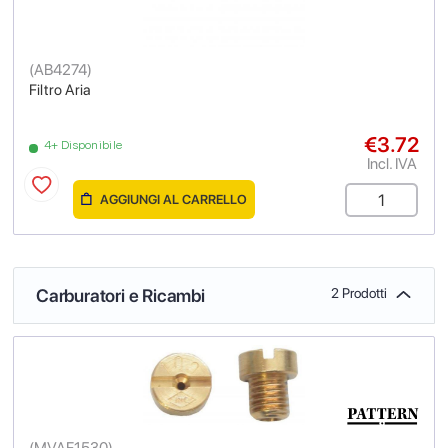
(
AB4274
)
Filtro Aria
€3.72
4+ Disponibile
Incl. IVA
AGGIUNGI AL CARRELLO
Carburatori e Ricambi
2 Prodotti
(
MVAF1530
)