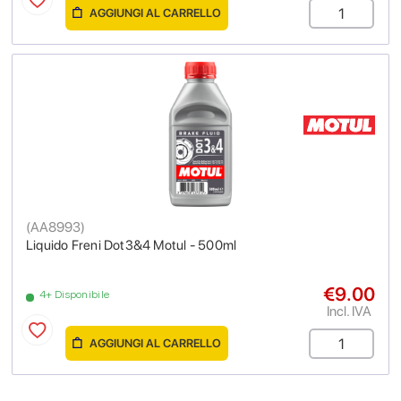
AGGIUNGI AL CARRELLO
(
AA8993
)
Liquido Freni Dot3&4 Motul - 500ml
€9.00
4+ Disponibile
Incl. IVA
AGGIUNGI AL CARRELLO