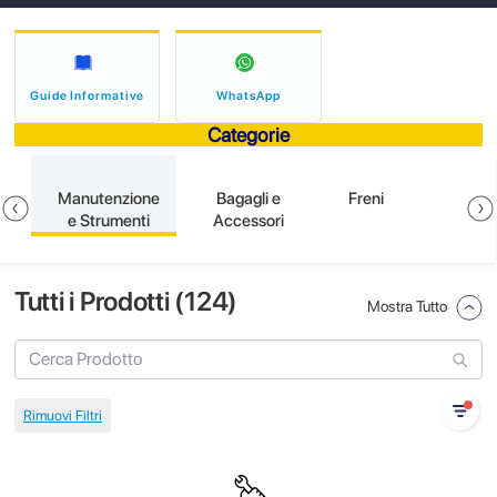
Guide Informative
WhatsApp
Categorie
e
Manutenzione
Bagagli e
Freni
e Strumenti
Accessori
Tutti i Prodotti (
124
)
Mostra Tutto