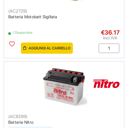
(
AC2729
)
Batteria Motobatt Sigillata
€36.17
1 Disponibile
Incl. IVA
AGGIUNGI AL CARRELLO
(
AC8289
)
Batteria Nitro