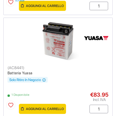
purchase
AGGIUNGI AL CARRELLO
(
AC8441
)
Batteria Yuasa
Solo Ritiro In Negozio
€83.95
1 Disponibile
Incl. IVA
AGGIUNGI AL CARRELLO