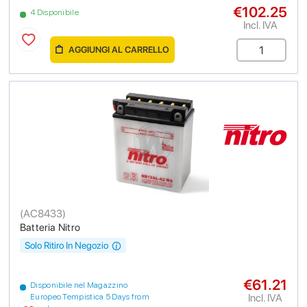
€102.25
4 Disponibile
Incl. IVA
AGGIUNGI AL CARRELLO
(
AC8433
)
Batteria Nitro
Solo Ritiro In Negozio
€61.21
Disponibile nel Magazzino
Incl. IVA
Europeo Tempistica 5 Days from