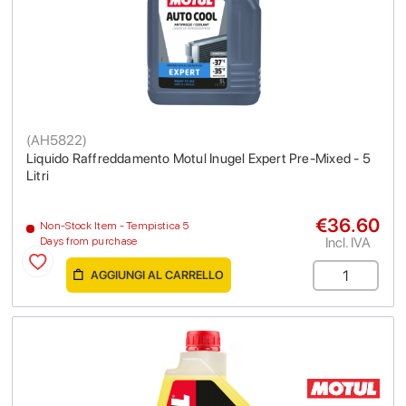
(
AH5822
)
Liquido Raffreddamento Motul Inugel Expert Pre-Mixed - 5
Litri
€36.60
Non-Stock Item - Tempistica 5
Incl. IVA
Days from purchase
AGGIUNGI AL CARRELLO