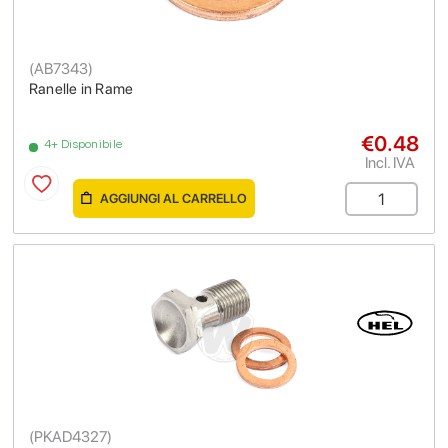
(
AB7343
)
Ranelle in Rame
€0.48
4+ Disponibile
Incl. IVA
AGGIUNGI AL CARRELLO
(
PKAD4327
)