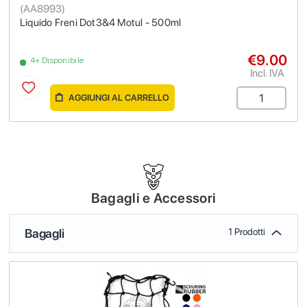
(
AA8993
)
Liquido Freni Dot3&4 Motul - 500ml
€9.00
4+ Disponibile
Incl. IVA
AGGIUNGI AL CARRELLO
Bagagli e Accessori
Bagagli
1 Prodotti