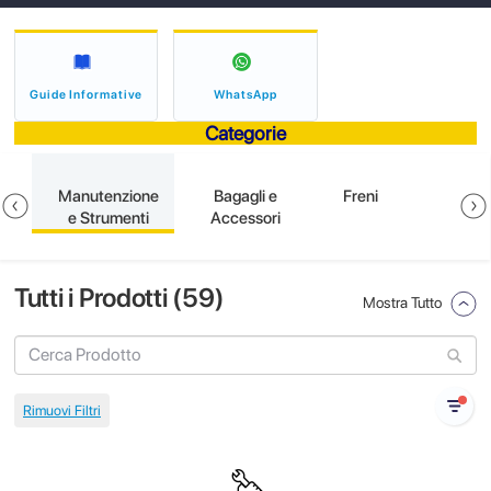
Guide Informative
WhatsApp
Categorie
ne
Manutenzione
Bagagli e
Freni
e Strumenti
Accessori
Tutti i Prodotti (
59
)
Mostra Tutto