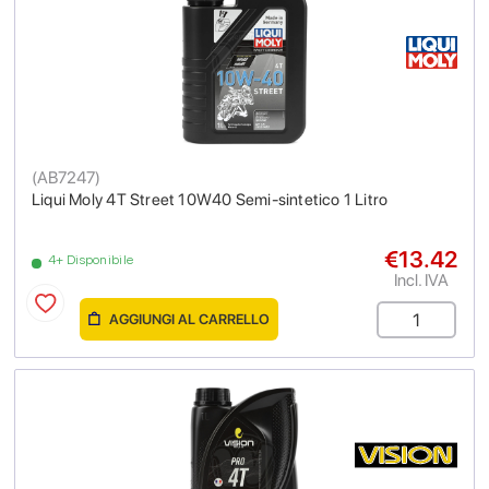
(
AB7247
)
Liqui Moly 4T Street 10W40 Semi-sintetico 1 Litro
€13.42
4+ Disponibile
Incl. IVA
AGGIUNGI AL CARRELLO