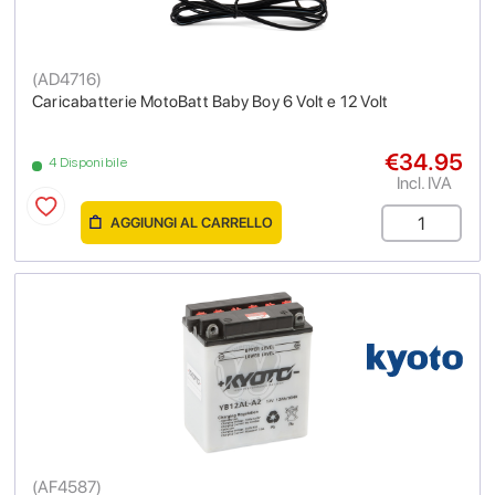
(
AD4716
)
Caricabatterie MotoBatt Baby Boy 6 Volt e 12 Volt
€34.95
4 Disponibile
Incl. IVA
AGGIUNGI AL CARRELLO
(
AF4587
)