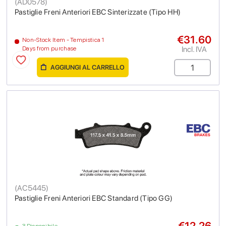
(
AD0578
)
Pastiglie Freni Anteriori EBC Sinterizzate (Tipo HH)
€31.60
Non-Stock Item - Tempistica 1
Incl. IVA
Days from purchase
AGGIUNGI AL CARRELLO
(
AC5445
)
Pastiglie Freni Anteriori EBC Standard (Tipo GG)
€12.26