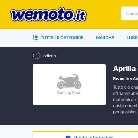
TUTTE LE CATEGORIE
MARCHE
LUBR
Indietro
Aprili
Ricambi e Ac
Tutto ciò ch
offriamo una 
materiali di 
nostri ricamb
per qualsiasi
Guide Informative