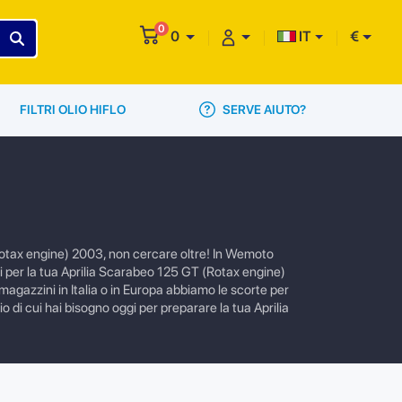
0
0
IT
€
SERVE AIUTO?
FILTRI OLIO HIFLO
Rotax engine) 2003, non cercare oltre! In Wemoto
sori per la tua Aprilia Scarabeo 125 GT (Rotax engine)
magazzini in Italia o in Europa abbiamo le scorte per
o di cui hai bisogno oggi per preparare la tua Aprilia