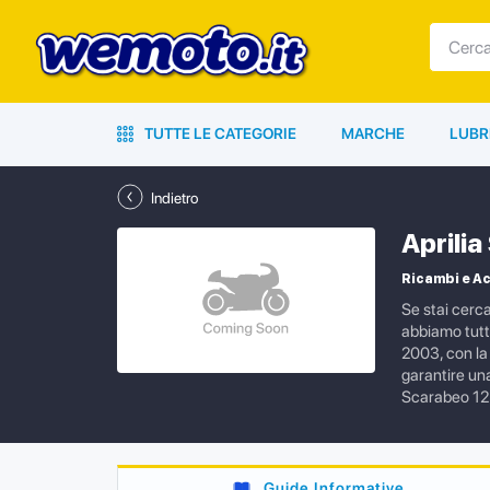
TUTTE LE CATEGORIE
MARCHE
LUBR
Indietro
Aprili
Ricambi e Ac
Se stai cerc
abbiamo tutto
2003, con la 
garantire una
Scarabeo 12
Guide Informative