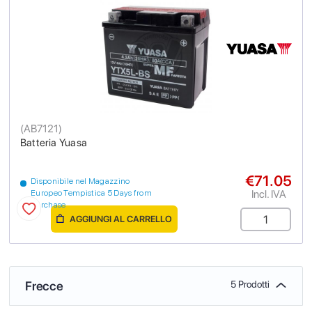
(
AB7121
)
Batteria Yuasa
€71.05
Disponibile nel Magazzino
Incl. IVA
Europeo Tempistica 5 Days from
purchase
AGGIUNGI AL CARRELLO
Frecce
5 Prodotti