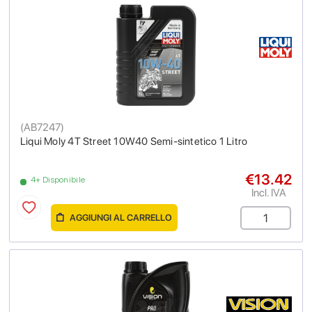
(
AB7247
)
Liqui Moly 4T Street 10W40 Semi-sintetico 1 Litro
€13.42
4+ Disponibile
Incl. IVA
AGGIUNGI AL CARRELLO