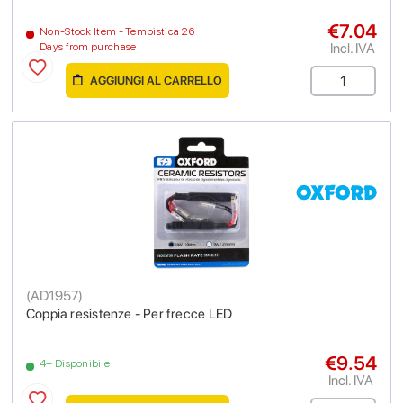
€7.04
Non-Stock Item - Tempistica 26
Incl. IVA
Days from purchase
AGGIUNGI AL CARRELLO
(
AD1957
)
Coppia resistenze - Per frecce LED
€9.54
4+ Disponibile
Incl. IVA