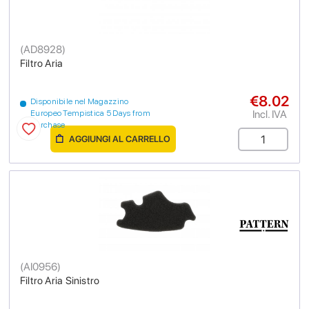
(
AD8928
)
Filtro Aria
€8.02
Disponibile nel Magazzino
Incl. IVA
Europeo Tempistica 5 Days from
purchase
AGGIUNGI AL CARRELLO
(
AI0956
)
Filtro Aria Sinistro