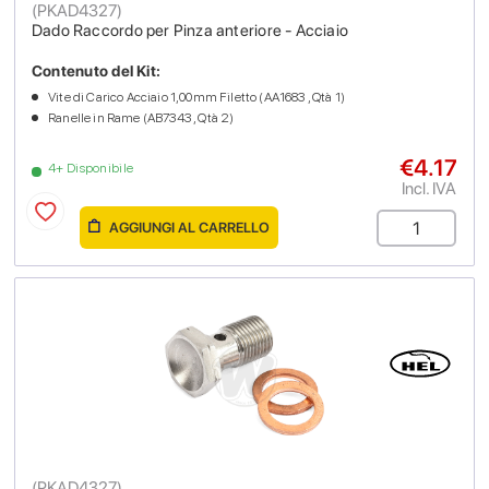
(
PKAD4327
)
Dado Raccordo per Pinza anteriore - Acciaio
Contenuto del Kit:
Vite di Carico Acciaio 1,00mm Filetto (AA1683 , Qtà 1)
Ranelle in Rame (AB7343 , Qtà 2)
€4.17
4+ Disponibile
Incl. IVA
AGGIUNGI AL CARRELLO
(
PKAD4327
)