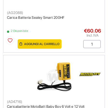
(
AG2088
)
Carica Batteria Sealey Smart 200HF
€60.06
2 Disponibile
Incl. IVA
AGGIUNGI AL CARRELLO
(
AD4716
)
Caricabatterie MotoBatt Baby Boy 6 Volt e 12 Volt