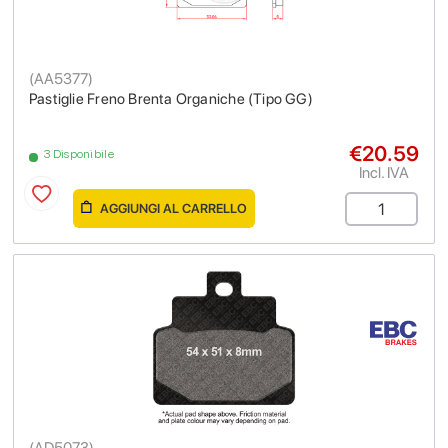
(
AA5377
)
Pastiglie Freno Brenta Organiche (Tipo GG)
€20.59
3 Disponibile
Incl. IVA
AGGIUNGI AL CARRELLO
(
AD5073
)