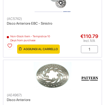
(
AC5742
)
Disco Anteriore EBC - Sinistro
€110.79
Non-Stock Item - Tempistica 10
Incl. IVA
Days from purchase
AGGIUNGI AL CARRELLO
(
AE4967
)
Disco Anteriore