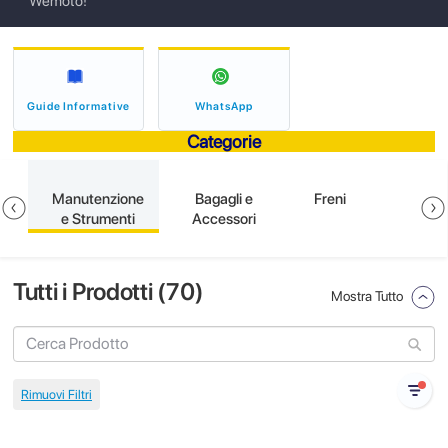
Wemoto!
Guide Informative
WhatsApp
Categorie
e
Manutenzione
Bagagli e
Freni
e Strumenti
Accessori
Tutti i Prodotti (
70
)
Mostra Tutto