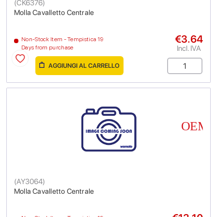
(
CK6376
)
Molla Cavalletto Centrale
€3.64
Non-Stock Item - Tempistica 19
Incl. IVA
Days from purchase
AGGIUNGI AL CARRELLO
(
AY3064
)
Molla Cavalletto Centrale