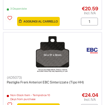
€20.59
3 Disponibile
Incl. IVA
AGGIUNGI AL CARRELLO
(
AD5073
)
Pastiglie Freni Anteriori EBC Sinterizzate (Tipo HH)
€24.04
Non-Stock Item - Tempistica 10
Incl. IVA
Days from purchase