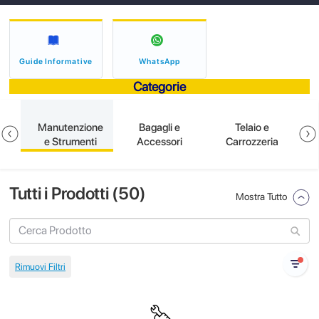
Guide Informative
WhatsApp
Categorie
ne
Manutenzione
Bagagli e
Telaio e
e Strumenti
Accessori
Carrozzeria
Tutti i Prodotti (
50
)
Mostra Tutto