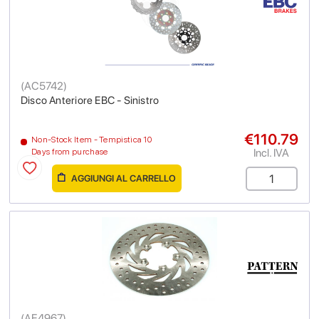
(
AC5742
)
Disco Anteriore EBC - Sinistro
€110.79
Non-Stock Item - Tempistica 10
Incl. IVA
Days from purchase
AGGIUNGI AL CARRELLO
(
AE4967
)