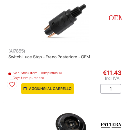
(
AI7855
)
Switch Luce Stop - Freno Posteriore - OEM
€11.43
Non-Stock Item - Tempistica 19
Incl. IVA
Days from purchase
AGGIUNGI AL CARRELLO