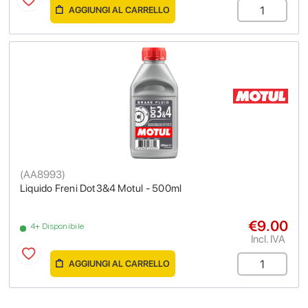
AGGIUNGI AL CARRELLO
(
AA8993
)
Liquido Freni Dot3&4 Motul - 500ml
€9.00
4+ Disponibile
Incl. IVA
AGGIUNGI AL CARRELLO