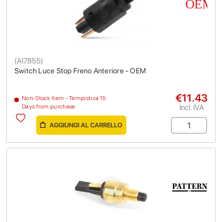
(
AI7855
)
Switch Luce Stop Freno Anteriore - OEM
€11.43
Non-Stock Item - Tempistica 19
Incl. IVA
Days from purchase
AGGIUNGI AL CARRELLO