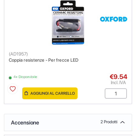
(
AD1957
)
Coppia resistenze - Per frecce LED
€9.54
4+ Disponibile
Incl. IVA
AGGIUNGI AL CARRELLO
Accensione
2 Prodotti