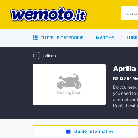
TUTTE LE CATEGORIE
MARCHE
LUBR
Indietro
Aprili
RX 125 E4 M
Do you need 
you need to 
alternatives
Don\'t hesita
Guide Informative