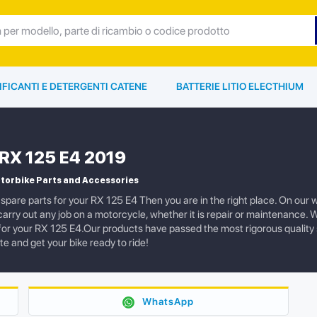
IFICANTI E DETERGENTI CATENE
BATTERIE LITIO ELECTHIUM
a RX 125 E4 2019
otorbike Parts and Accessories
spare parts for your RX 125 E4 Then you are in the right place. On our w
carry out any job on a motorcycle, whether it is repair or maintenance. 
 for your RX 125 E4.Our products have passed the most rigorous quality
te and get your bike ready to ride!
WhatsApp