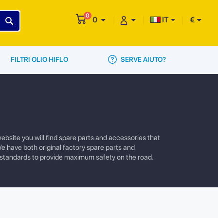
0
0
IT
€
SERVE AIUTO?
FILTRI OLIO HIFLO
ebsite you will find spare parts and accessories that
We have both original factory spare parts and
 standards to provide maximum safety on the road.