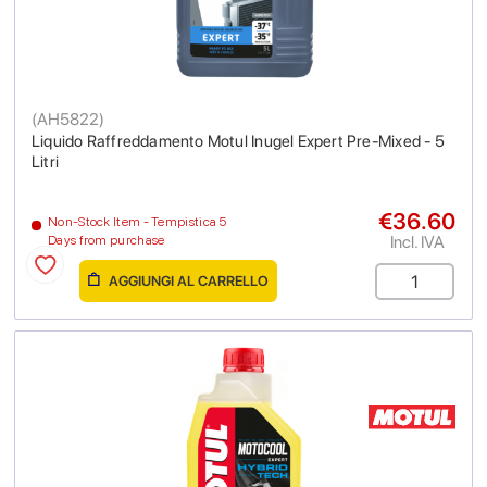
(
AH5822
)
Liquido Raffreddamento Motul Inugel Expert Pre-Mixed - 5
Litri
€36.60
Non-Stock Item - Tempistica 5
Incl. IVA
Days from purchase
AGGIUNGI AL CARRELLO