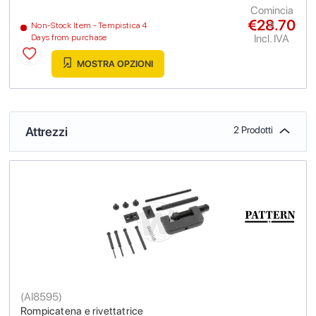
Comincia
€28.70
a
Non-Stock Item - Tempistica 4
Incl. IVA
Days from purchase
MOSTRA OPZIONI
Attrezzi
2 Prodotti
(
AI8595
)
Rompicatena e rivettatrice