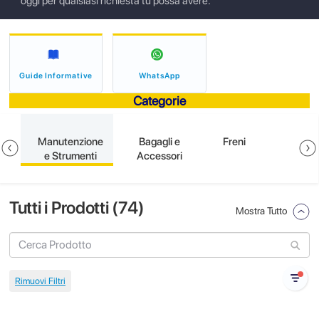
oggi per qualsiasi richiesta tu possa avere.
Guide Informative
WhatsApp
Categorie
ne
Manutenzione
Bagagli e
Freni
e Strumenti
Accessori
Tutti i Prodotti (
74
)
Mostra Tutto