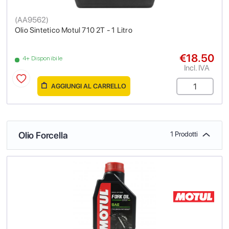
(
AA9562
)
Olio Sintetico Motul 710 2T - 1 Litro
€18.50
4+ Disponibile
Incl. IVA
AGGIUNGI AL CARRELLO
Olio Forcella
1 Prodotti