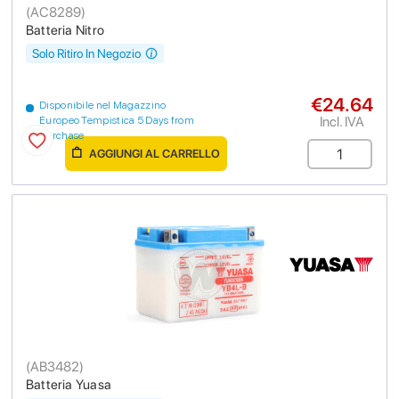
(
AC8289
)
Batteria Nitro
Solo Ritiro In Negozio
€24.64
Disponibile nel Magazzino
Incl. IVA
Europeo Tempistica 5 Days from
purchase
AGGIUNGI AL CARRELLO
(
AB3482
)
Batteria Yuasa