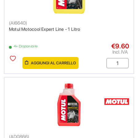
(
AI6640
)
Motul Motocool Expert Line - 1 Litro
€9.60
4+ Disponibile
Incl. IVA
AGGIUNGI AL CARRELLO
(
AD0866
)