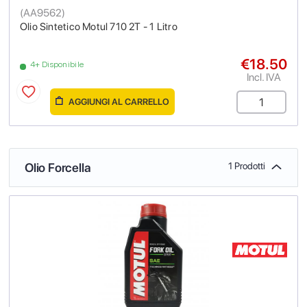
(
AA9562
)
Olio Sintetico Motul 710 2T - 1 Litro
€18.50
4+ Disponibile
Incl. IVA
AGGIUNGI AL CARRELLO
Olio Forcella
1 Prodotti