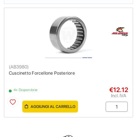
(
AB3980
)
Cuscinetto Forcellone Posteriore
€12.12
4+ Disponibile
Incl. IVA
AGGIUNGI AL CARRELLO