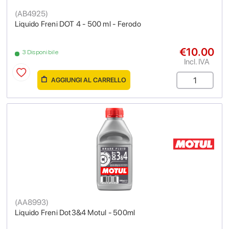
(
AB4925
)
Liquido Freni DOT 4 - 500 ml - Ferodo
€10.00
3 Disponibile
Incl. IVA
AGGIUNGI AL CARRELLO
(
AA8993
)
Liquido Freni Dot3&4 Motul - 500ml