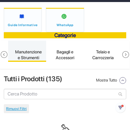
Guide Informative
WhatsApp
Categorie
e
Manutenzione
Bagagli e
Telaio e
e Strumenti
Accessori
Carrozzeria
Tutti i Prodotti (
135
)
Mostra Tutto