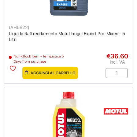
(
AH5822
)
Liquido Raffreddamento Motul Inugel Expert Pre-Mixed - 5
Litri
€36.60
Non-Stock Item - Tempistica 5
Incl. IVA
Days from purchase
AGGIUNGI AL CARRELLO