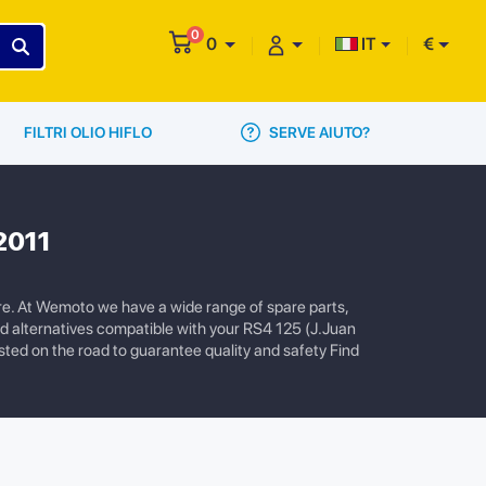
0
0
IT
€
SERVE AIUTO?
FILTRI OLIO HIFLO
 2011
ere. At Wemoto we have a wide range of spare parts,
nd alternatives compatible with your RS4 125 (J.Juan
ested on the road to guarantee quality and safety Find