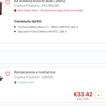
Kit di Manutenzione della Catena
Codice Prodotto :
PKUR6390
Non-Stock Item - Tempistica 4 Days from purchase
Contenuto del Kit:
Pulitore Catena Motul C1 - 400ml (AB1154 , Qtà 1)
Spazzola PulisciCatena (AA4512 , Qtà 1)
Rompicatena e rivettatrice
Codice Prodotto :
AI8595
1 Disponibile
€33.42
Incl. IVA