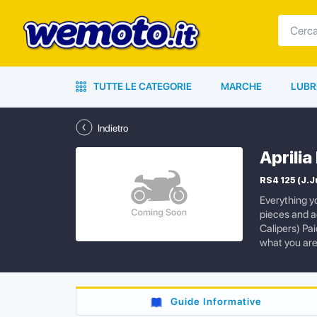
TUTTE LE CATEGORIE
MARCHE
LUBR
Indietro
Aprilia
RS4 125 (J.J
Everything y
pieces and a
Calipers) Pa
what you are
Guide Informative