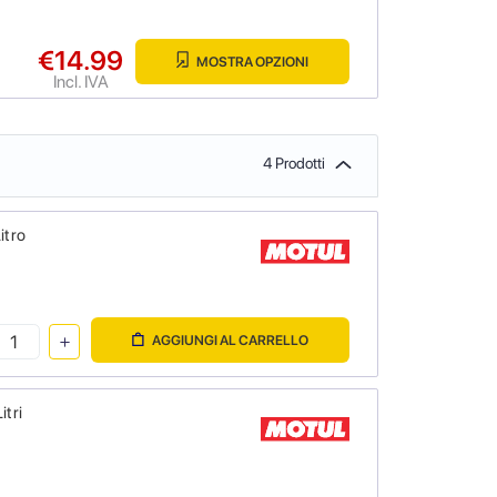
€14.99
MOSTRA OPZIONI
Incl. IVA
4 Prodotti
itro
AGGIUNGI AL CARRELLO
itri