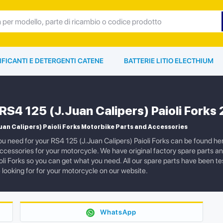
IFICANTI E DETERGENTI CATENE
BATTERIE LITIO ELECTHIUM
 RS4 125 (J.Juan Calipers) Paioli Forks
uan Calipers) Paioli Forks Motorbike Parts and Accessories
ou need for your RS4 125 (J.Juan Calipers) Paioli Forks can be found h
ccessories for your motorcycle. We have original factory spare parts a
ioli Forks so you can get what you need. All our spare parts have been t
 looking for for your motorcycle on our website.
WhatsApp