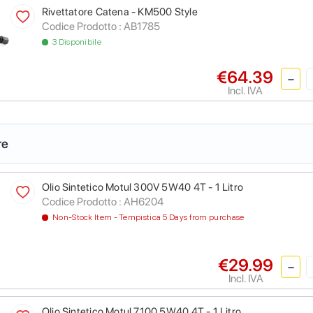
Rivettatore Catena - KM500 Style
Codice Prodotto :
AB1785
3 Disponibile
€64.39
Incl. IVA
re
Olio Sintetico Motul 300V 5W40 4T - 1 Litro
Codice Prodotto :
AH6204
Non-Stock Item - Tempistica 5 Days from purchase
€29.99
Incl. IVA
Olio Sintetico Motul 7100 5W40 4T - 1 Litro