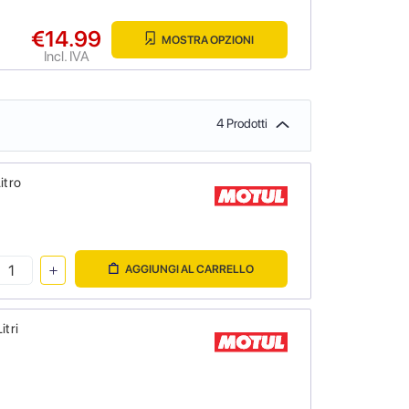
€14.99
MOSTRA OPZIONI
Incl. IVA
4 Prodotti
itro
AGGIUNGI AL CARRELLO
itri