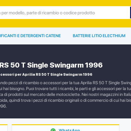
IFICANTI E DETERGENTI CATENE
BATTERIE LITIO ELECTHIUM
a RS 50 T Single Swingarm 1996
cessori per Aprilia RS 50 T Single Swingarm 1996
ando pezzi di ricambio o accessori per la tua Aprilia RS 50 T Single S
cui hai bisogno. Puoi trovare tutti i ricambi, le parti e gli accessori per l
a di prodotti sul mercato delle motociclette. Nei nostri magazzini in Ita
da, quindi trova i pezzi di ricambio originali o di commercio di cui hai b
996.
WhatsApp