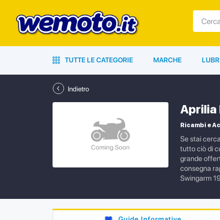
TUTTE LE CATEGORIE
MARCHE
LUBR
Indietro
Aprili
Ricambi e Ac
Se stai cerc
tutto ciò di 
grande offert
consegna rapi
Swingarm 1
Guide Informative