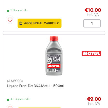
€10.00
3 Disponibile
Incl. IVA
AGGIUNGI AL CARRELLO
(
AA8993
)
Liquido Freni Dot3&4 Motul - 500ml
€9.00
4+ Disponibile
Incl. IVA