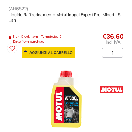
(
AH5822
)
Liquido Raffreddamento Motul Inugel Expert Pre-Mixed - 5
Litri
€36.60
Non-Stock Item - Tempistica 5
Incl. IVA
Days from purchase
AGGIUNGI AL CARRELLO