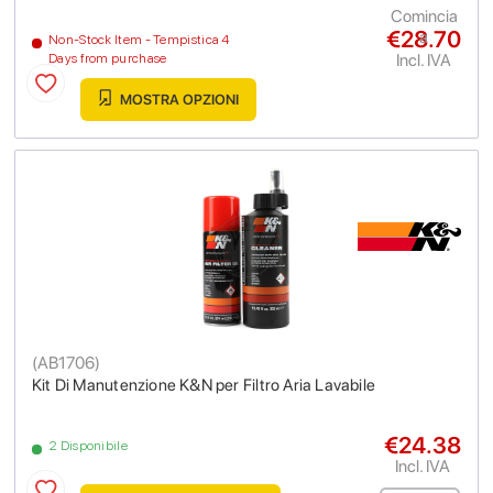
Comincia
€28.70
a
Non-Stock Item - Tempistica 4
Incl. IVA
Days from purchase
MOSTRA OPZIONI
(
AB1706
)
Kit Di Manutenzione K&N per Filtro Aria Lavabile
€24.38
2 Disponibile
Incl. IVA