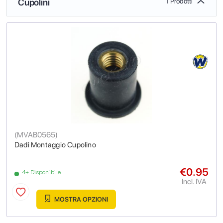
Cupolini
1 Prodotti
(
MVAB0565
)
Dadi Montaggio Cupolino
€0.95
4+ Disponibile
Incl. IVA
MOSTRA OPZIONI