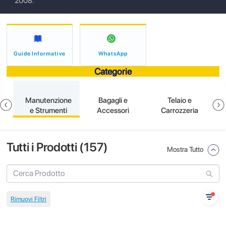
2008.
Guide Informative
WhatsApp
Categorie
e
Manutenzione
Bagagli e
Telaio e
e Strumenti
Accessori
Carrozzeria
Tutti i Prodotti (
157
)
Mostra Tutto