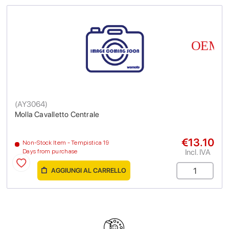
(
AY3064
)
Molla Cavalletto Centrale
€13.10
Non-Stock Item - Tempistica 19
Incl. IVA
Days from purchase
AGGIUNGI AL CARRELLO