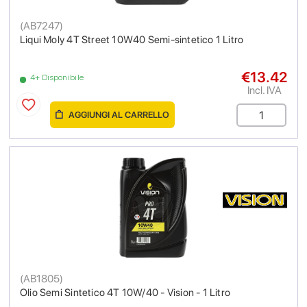
(
AB7247
)
Liqui Moly 4T Street 10W40 Semi-sintetico 1 Litro
€13.42
4+ Disponibile
Incl. IVA
AGGIUNGI AL CARRELLO
(
AB1805
)
Olio Semi Sintetico 4T 10W/40 - Vision - 1 Litro