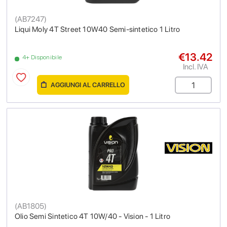
(
AB7247
)
Liqui Moly 4T Street 10W40 Semi-sintetico 1 Litro
€13.42
4+ Disponibile
Incl. IVA
AGGIUNGI AL CARRELLO
(
AB1805
)
Olio Semi Sintetico 4T 10W/40 - Vision - 1 Litro