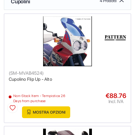
Cupolini
4 Prodotti
(
SM-MVAB4524
)
Cupolino Flip Up - Alto
€88.76
Non-Stock Item - Tempistica 26
Incl. IVA
Days from purchase
MOSTRA OPZIONI