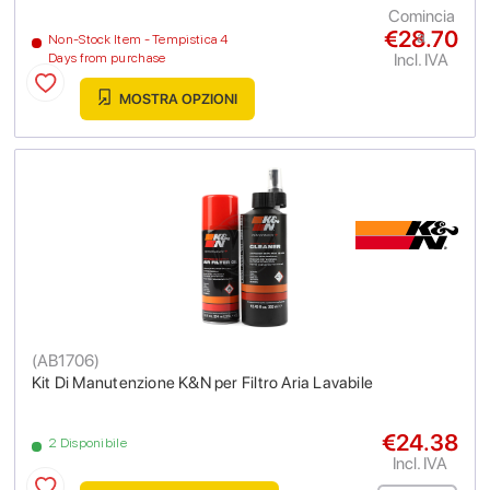
Comincia
€28.70
a
Non-Stock Item - Tempistica 4
Incl. IVA
Days from purchase
MOSTRA OPZIONI
(
AB1706
)
Kit Di Manutenzione K&N per Filtro Aria Lavabile
€24.38
2 Disponibile
Incl. IVA