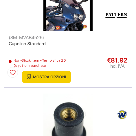
(
SM-MVAB4525
)
Cupolino Standard
€81.92
Non-Stock Item - Tempistica 26
Incl. IVA
Days from purchase
MOSTRA OPZIONI