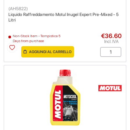
(
AH5822
)
Liquido Raffreddamento Motul Inugel Expert Pre-Mixed - 5
Litri
€36.60
Non-Stock Item - Tempistica 5
Incl. IVA
Days from purchase
AGGIUNGI AL CARRELLO