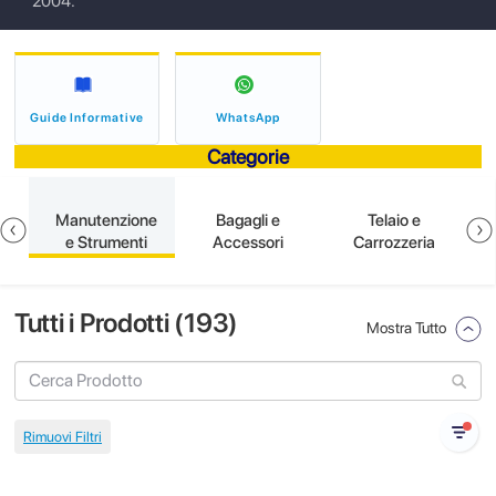
2004.
Guide Informative
WhatsApp
Categorie
e
Manutenzione
Bagagli e
Telaio e
e Strumenti
Accessori
Carrozzeria
Tutti i Prodotti (
193
)
Mostra Tutto