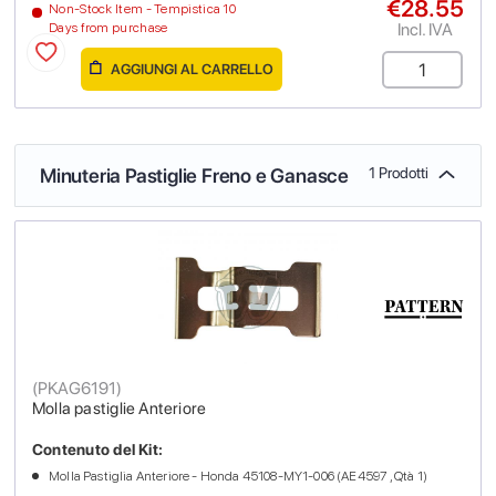
€28.55
Non-Stock Item - Tempistica 10
Incl. IVA
Days from purchase
AGGIUNGI AL CARRELLO
Minuteria Pastiglie Freno e Ganasce
1 Prodotti
(
PKAG6191
)
Molla pastiglie Anteriore
Contenuto del Kit:
Molla Pastiglia Anteriore - Honda 45108-MY1-006 (AE4597 , Qtà 1)