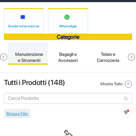
Guide Informative
WhatsApp
Categorie
e
Manutenzione
Bagagli e
Telaio e
e Strumenti
Accessori
Carrozzeria
Tutti i Prodotti (
148
)
Mostra Tutto