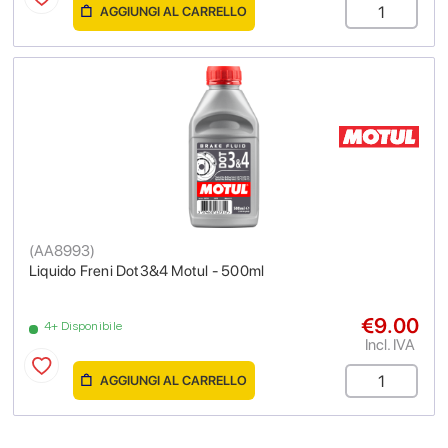
AGGIUNGI AL CARRELLO
(
AA8993
)
Liquido Freni Dot3&4 Motul - 500ml
€9.00
4+ Disponibile
Incl. IVA
AGGIUNGI AL CARRELLO