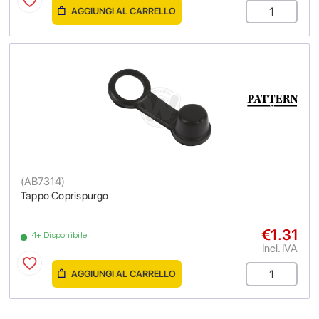
AGGIUNGI AL CARRELLO
(
AB7314
)
Tappo Coprispurgo
€1.31
4+ Disponibile
Incl. IVA
AGGIUNGI AL CARRELLO