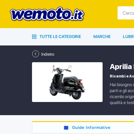
TUTTE LE CATEGORIE
MARCHE
LUBR
Indietro
Aprili
Ricambi e A
Hai bisogno 
parti e gli 
ricambi origi
qualità e te
Guide Informative