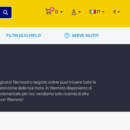
0
0
IT
€
SERVE AIUTO?
FILTRI OLIO HIFLO
iusto! Nel nostro negozio online puoi trovare tutte le
anutenzione della tua moto. In Wemoto disponiamo di
fondamentale per noi, vendiamo solo ricambi di alta
4 con Wemoto!