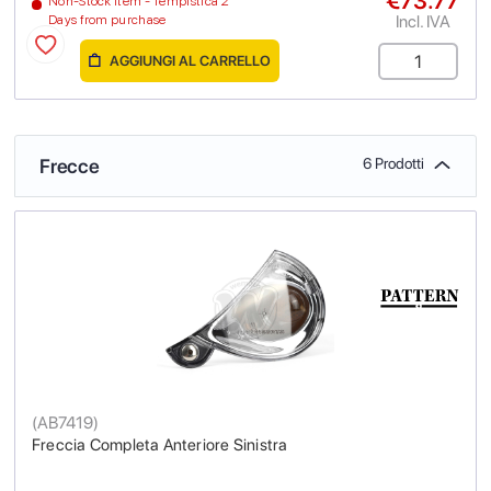
€73.77
Non-Stock Item - Tempistica 2
Incl. IVA
Days from purchase
AGGIUNGI AL CARRELLO
Frecce
6 Prodotti
(
AB7419
)
Freccia Completa Anteriore Sinistra