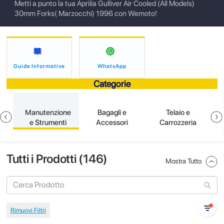
Metti a punto la tua Aprilia Gulliver Air Cooled (All Models)
30mm Forks( Marzocchi) 1996 con Wemoto!
Guide Informative
WhatsApp
Categorie
e
Manutenzione
Bagagli e
Telaio e
e Strumenti
Accessori
Carrozzeria
Tutti i Prodotti (
146
)
Mostra Tutto