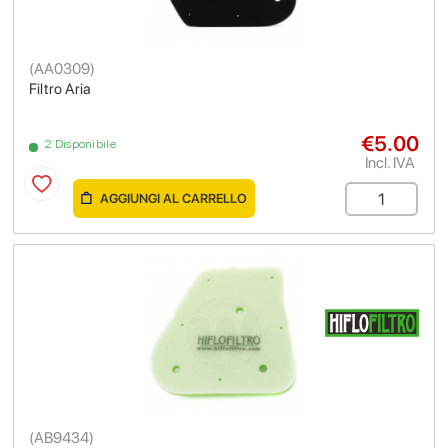
(
AA0309
)
Filtro Aria
€5.00
2 Disponibile
Incl. IVA
AGGIUNGI AL CARRELLO
(
AB9434
)