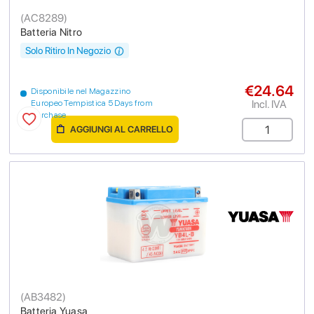
(
AC8289
)
Batteria Nitro
Solo Ritiro In Negozio
€24.64
Disponibile nel Magazzino
Incl. IVA
Europeo Tempistica 5 Days from
purchase
AGGIUNGI AL CARRELLO
(
AB3482
)
Batteria Yuasa