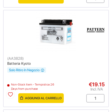
(
AA3828
)
Batteria Kyoto
Solo Ritiro In Negozio
€19.15
Non-Stock Item - Tempistica 26
Incl. IVA
Days from purchase
AGGIUNGI AL CARRELLO