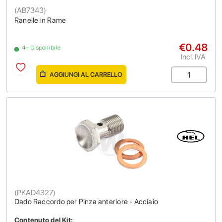
(
AB7343
)
Ranelle in Rame
€0.48
4+ Disponibile
Incl. IVA
AGGIUNGI AL CARRELLO
(
PKAD4327
)
Dado Raccordo per Pinza anteriore - Acciaio
Contenuto del Kit: