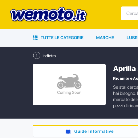
TUTTE LE CATEGORIE
MARCHE
LUBR
Indietro
Aprilia
Ricambi e Ac
Se stai cerca
hai bisogno. P
mercato delle
pezzi di rica
Guide Informative