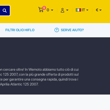
0
0
IT
€
SERVE AIUTO?
FILTRI OLIO HIFLO
non cercare oltre! In Wemoto abbiamo tutto ciò di cui
ntic 125 2007, con la più grande offerta di prodotti sul
te per garantire una consegna rapida, quindi trova i
 Aprilia Atlantic 125 2007.