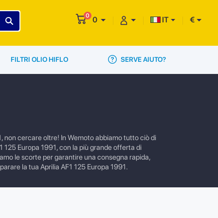
0
0
IT
€
SERVE AIUTO?
FILTRI OLIO HIFLO
1, non cercare oltre! In Wemoto abbiamo tutto ciò di
 AF1 125 Europa 1991, con la più grande offerta di
bbiamo le scorte per garantire una consegna rapida,
reparare la tua Aprilia AF1 125 Europa 1991.