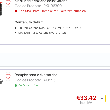
Kit di Manutenzione della Catena
Codice Prodotto :
PKUR6390
Non-Stock Item - Tempistica 4 Days from purchase
Contenuto del Kit:
Pulitore Catena Motul C1 - 400ml (AB1154 , Qtà 1)
Spazzola PulisciCatena (AA4512 , Qtà 1)
Rompicatena e rivettatrice
Codice Prodotto :
AI8595
4+ Disponibile
€33.42
Incl. IVA