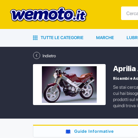
TUTTE LE CATEGORIE
MARCHE
LUBR
Indietro
Aprili
Ricambi e Ac
Se stai cerc
cui hai bisog
prodotti sul 
quindi trova 
Guide Informative