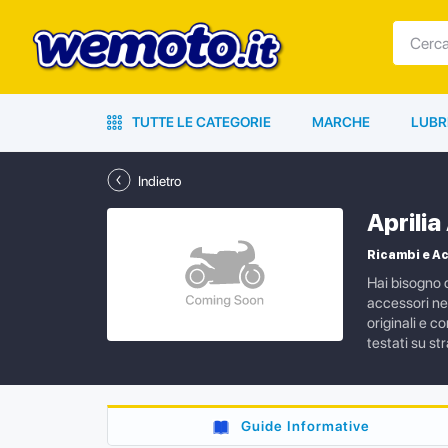
TUTTE LE CATEGORIE
MARCHE
LUBR
Indietro
Aprili
Ricambi e Ac
Hai bisogno d
accessori ne
originali e c
testati su s
Guide Informative