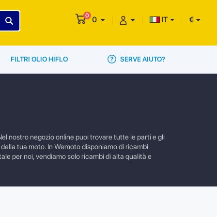
0
0
IT
€
SERVE AIUTO?
FILTRI OLIO HIFLO
l nostro negozio online puoi trovare tutte le parti e gli
e della tua moto. In Wemoto disponiamo di ricambi
ale per noi, vendiamo solo ricambi di alta qualità e