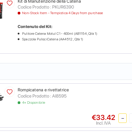
Kit di Manutenzione della Catena
Codice Prodotto :
PKUR6390
Non-Stock Item - Tempistica 4 Days from purchase
Contenuto del Kit:
Pulitore Catena Motul C1 - 400ml (AB1154 , Qtà 1)
Spazzola PulisciCatena (AA4512 , Qtà 1)
Rompicatena e rivettatrice
Codice Prodotto :
AI8595
4+ Disponibile
€33.42
Incl. IVA