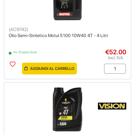
(
AC9742
)
Olio Semi-Sintetico Motul 5100 10W40 4T - 4 Litri
€52.00
4+ Disponibile
Incl. IVA
AGGIUNGI AL CARRELLO