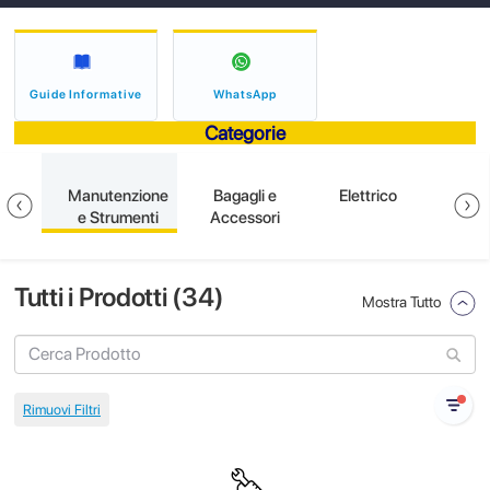
Guide Informative
WhatsApp
Categorie
ione
Manutenzione
Bagagli e
Elettrico
S
e Strumenti
Accessori
Tutti i Prodotti (
34
)
Mostra Tutto