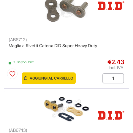
(
AB6712
)
Maglia a Rivetti Catena DID Super Heavy Duty
€2.43
3 Disponibile
Incl. IVA
AGGIUNGI AL CARRELLO
(
AB6743
)