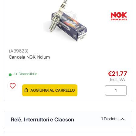
(
AB9623
)
Candela NGK Iridium
€21.77
4+ Disponibile
Incl. IVA
AGGIUNGI AL CARRELLO
Relè, Interruttori e Clacson
1 Prodotti