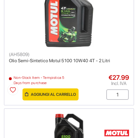
(
AH5809
)
Olio Semi-Sintetico Motul 5100 10W40 4T - 2 Litri
€27.99
Non-Stock Item - Tempistica 5
Incl. IVA
Days from purchase
AGGIUNGI AL CARRELLO