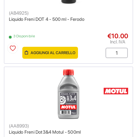
(
AB4925
)
Liquido Freni DOT 4 - 500 ml - Ferodo
€10.00
3 Disponibile
Incl. IVA
AGGIUNGI AL CARRELLO
(
AA8993
)
Liquido Freni Dot3&4 Motul - 500ml